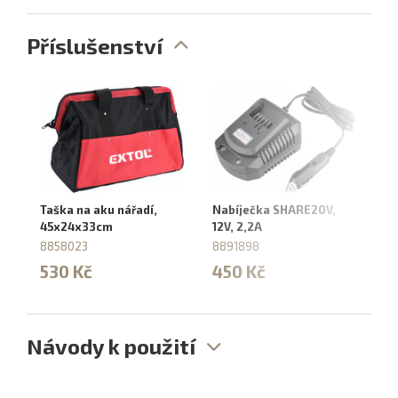
Příslušenství
Taška na aku nářadí,
Nabíječka SHARE20V,
Na
45x24x33cm
12V, 2,2A
4,
8858023
8891898
88
530 Kč
450 Kč
6
Návody k použití