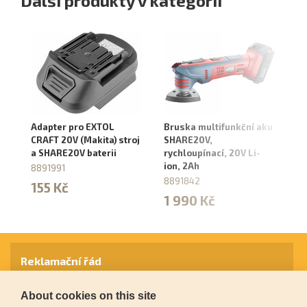
Další produkty v kategorii
Adapter pro EXTOL
Bruska multifunkční aku
Ut
CRAFT 20V (Makita) stroj
SHARE20V,
S
a SHARE20V baterii
rychloupínací, 20V Li-
BR
ion, 2Ah
be
8891991
8891842
87
155 Kč
1 990 Kč
1
Reklamační řád
About cookies on this site
Záruční podmínky