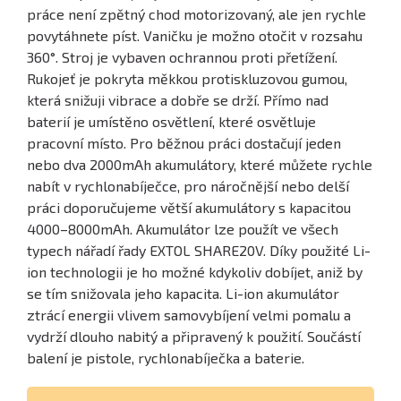
práce není zpětný chod motorizovaný, ale jen rychle
povytáhnete píst. Vaničku je možno otočit v rozsahu
360°. Stroj je vybaven ochrannou proti přetížení.
Rukojeť je pokryta měkkou protiskluzovou gumou,
která snižuji vibrace a dobře se drží. Přímo nad
baterií je umístěno osvětlení, které osvětluje
pracovní místo. Pro běžnou práci dostačují jeden
nebo dva 2000mAh akumulátory, které můžete rychle
nabít v rychlonabíječce, pro náročnější nebo delší
práci doporučujeme větší akumulátory s kapacitou
4000–8000mAh. Akumulátor lze použít ve všech
typech nářadí řady EXTOL SHARE20V. Díky použité Li-
ion technologii je ho možné kdykoliv dobíjet, aniž by
se tím snižovala jeho kapacita. Li-ion akumulátor
ztrácí energii vlivem samovybíjení velmi pomalu a
vydrží dlouho nabitý a připravený k použití. Součástí
balení je pistole, rychlonabíječka a baterie.