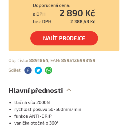
Doporučená cena:
2 890 Kč
s DPH
bez DPH
2 388,43 Kč
NAJÍT PRODEJCE
Obj. číslo:
8891864
, EAN:
8595126993159
Sdílet:
Hlavní přednosti
tlačná síla 2000N
rychlost posuvu 50-560mm/min
funkce ANTI-DRIP
vanička otočná o 360°