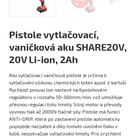
Pistole vytlačovací,
vaničková aku SHARE20V,
20V Li-ion, 2Ah
Aku vytlačovací vaničková pistole je určena k
vytlačování silikonu, chemických kotev apod. z kartuší.
Rychlost posuvu lze nastavit na 6polohovém
regulátoru v rozsahu 50-560mm/min, což umožňuje
přesnou regulaci toku hmoty. Silný motor a převody
vyvinou tlak až 2000N tlačné síly. Pistole má funkci
ANTI-DRIP, která po zastavení pistole automaticky
popojede nazpátek a díky tomuto uvolnění tlaku v
tubě, nepokračuje vytlačování hmoty. Pro zrychlení