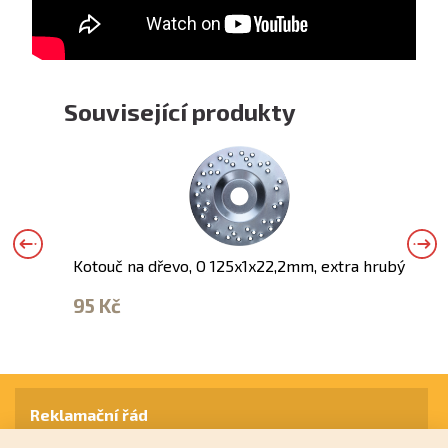
Související produkty
Kotouč na dřevo, O 125x1x22,2mm, extra hrubý
K
h
95 Kč
2
Reklamační řád