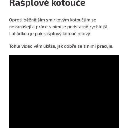
Rašplové kotouče
Oproti běžnějším smirkovým kotoučům se
nezanášejí a práce s nimi je podstatně rychlejší.
Lahůdkou je pak rašplový kotouč pilový.
Tohle video vám ukáže, jak dobře se s nimi pracuje.