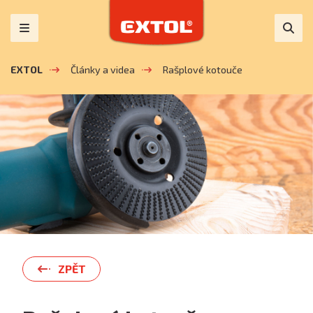
EXTOL
Články a videa
Rašplové kotouče
ZPĚT