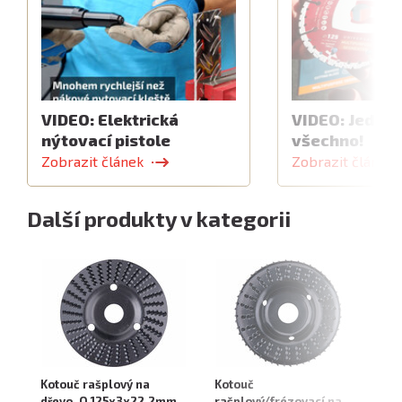
VIDEO: Elektrická
VIDEO: Jeden 
nýtovací pistole
všechno!
Zobrazit článek
Zobrazit článek
Další produkty v kategorii
Kotouč rašplový na
Kotouč
Ko
dřevo, O 125x3x22,2mm,
rašplový/frézovací na
12