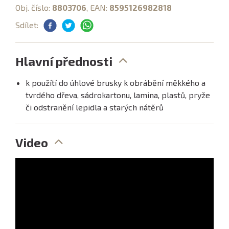
Obj. číslo:
8803706
, EAN:
8595126982818
Sdílet:
Hlavní přednosti
k použítí do úhlové brusky k obrábění měkkého a
tvrdého dřeva, sádrokartonu, lamina, plastů, pryže
či odstranění lepidla a starých nátěrů
Video