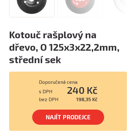
Kotouč rašplový na
dřevo, O 125x3x22,2mm,
střední sek
Doporučená cena:
240 Kč
s DPH
bez DPH
198,35 Kč
NAJÍT PRODEJCE