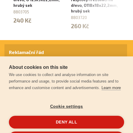
hrubý sek
dřevo, O118x18x22,2mm,
hr
hrubý sek
8803705
10
8803720
240 Kč
9
260 Kč
Reklamační řád
About cookies on this site
Záruční podmínky
We use cookies to collect and analyse information on site
performance and usage, to provide social media features and to
enhance and customise content and advertisements.
Learn more
Ochrana osobních údajů
Cookie settings
Kontakt
DENY ALL
© 2026
Extol.cz
- Všechna práva vyhrazena