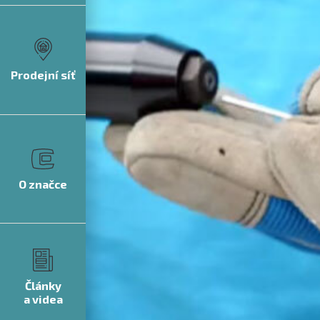
Prodejní síť
O značce
Články
a videa