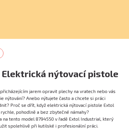
 Elektrická nýtovací pistole
 přicházejícím jarem opravit plechy na vratech nebo vás
rie nýtování? Anebo nýtujete často a chcete si práci
it? Proč se dřít, když elektrická nýtovací pistole Extol
i rychle, pohodlně a bez zbytečné námahy?
 na tento model 8794550 v řadě Extol Industrial, který
it spolehlivě při kutilské i profesionální práci.