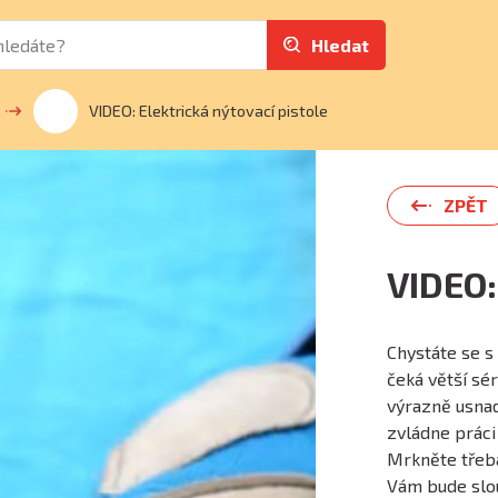
Hledat
VIDEO: Elektrická nýtovací pistole
ZPĚT
VIDEO:
Chystáte se s
čeká větší sé
výrazně usnadn
zvládne prác
Mrkněte třeba
Vám bude slouž