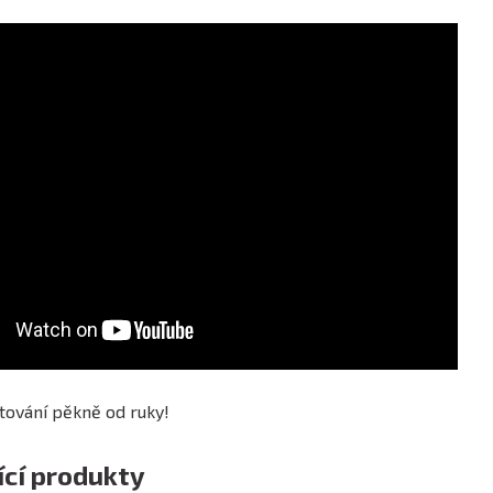
tování pěkně od ruky!
ící produkty