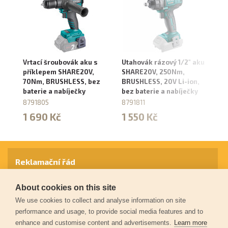
Vrtací šroubovák aku s
Utahovák rázový 1/2" aku
Pi
příklepem SHARE20V,
SHARE20V, 250Nm,
ak
70Nm, BRUSHLESS, bez
BRUSHLESS, 20V Li-ion,
S
baterie a nabíječky
bez baterie a nabíječky
20
8791805
8791811
87
1 690 Kč
1 550 Kč
5
Reklamační řád
About cookies on this site
Záruční podmínky
We use cookies to collect and analyse information on site
performance and usage, to provide social media features and to
enhance and customise content and advertisements.
Learn more
Ochrana osobních údajů