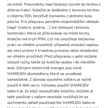
na místě. Pneumatiky mají hluboký vzorek do terénu s
dobrou trakcí. Kolečko je dodáváno s kovovou korbou
o objemu 100l, bezešvě lisovanou z jednoho kusu
plechu. Pro přepravu pevného objemnějšího nákladu
(např. krabice, polena …) lze dokoupit rámovou
konstrukci, která se přišroubuje na místo korby.
Kolečko má krytí IP64, což mu umožňuje dočasnou
práci ve vlhkém prostředí, případně umývání vapkou,
ale není určeno k trvalému provozu nebo skladování
ve vlhkém prostředí. Před přepravou v autě můžete
sklopit ručky, takže se kolečka vejdou i do menšího
auta. Zdrojem elektrické energie jsou silné
SHARE20V akumulátory, které se prodávají
samostatně. Z důvodu vysokého odběru je nutné
použít 6-8Ah verzi. Výhodou použití SHARE20V
baterií je, že když nepoužíváte kolečko, můžete je
také používat v našem neustále rozšiřujícím se
sortimentu nářadí používajícího SHARE20V baterie.