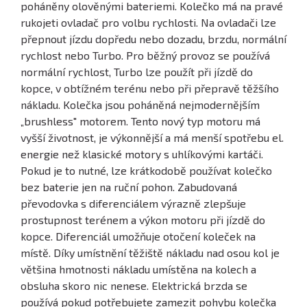
poháněny olověnými bateriemi. Kolečko má na pravé
rukojeti ovladač pro volbu rychlosti. Na ovladači lze
přepnout jízdu dopředu nebo dozadu, brzdu, normální
rychlost nebo Turbo. Pro běžný provoz se používá
normální rychlost, Turbo lze použít při jízdě do
kopce, v obtížném terénu nebo při přepravě těžšího
nákladu. Kolečka jsou poháněná nejmodernějším
„brushless" motorem. Tento nový typ motoru má
vyšší životnost, je výkonnější a má menší spotřebu el.
energie než klasické motory s uhlíkovými kartáči.
Pokud je to nutné, lze krátkodobě používat kolečko
bez baterie jen na ruční pohon. Zabudovaná
převodovka s diferenciálem výrazně zlepšuje
prostupnost terénem a výkon motoru při jízdě do
kopce. Diferenciál umožňuje otočení koleček na
místě. Díky umístnění těžiště nákladu nad osou kol je
většina hmotnosti nákladu umístěna na kolech a
obsluha skoro nic nenese. Elektrická brzda se
používá pokud potřebujete zamezit pohybu kolečka