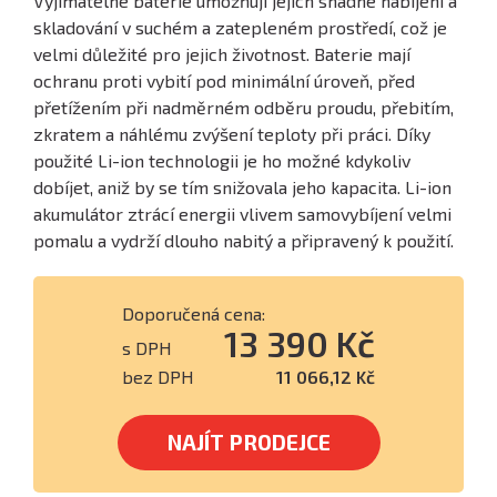
Vyjímatelné baterie umožňují jejich snadné nabíjení a
skladování v suchém a zatepleném prostředí, což je
velmi důležité pro jejich životnost. Baterie mají
ochranu proti vybití pod minimální úroveň, před
přetížením při nadměrném odběru proudu, přebitím,
zkratem a náhlému zvýšení teploty při práci. Díky
použité Li-ion technologii je ho možné kdykoliv
dobíjet, aniž by se tím snižovala jeho kapacita. Li-ion
akumulátor ztrácí energii vlivem samovybíjení velmi
pomalu a vydrží dlouho nabitý a připravený k použití.
Doporučená cena:
13 390 Kč
s DPH
bez DPH
11 066,12 Kč
NAJÍT PRODEJCE