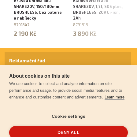
Bruska úhlová aku
Kladivo vrtací aku
Br
SHARE20V, 150/180mm,
SHARE20V, 1,7J, SDS plus,
S
BRUSHLESS, bez baterie
BRUSHLESS, 20V Li-ion,
ry
a nabíječky
2Ah
io
8791847
8791818
8
2 190 Kč
3 890 Kč
1
Reklamační řád
About cookies on this site
Záruční podmínky
We use cookies to collect and analyse information on site
performance and usage, to provide social media features and to
enhance and customise content and advertisements.
Learn more
Ochrana osobních údajů
Cookie settings
Kontakt
DENY ALL