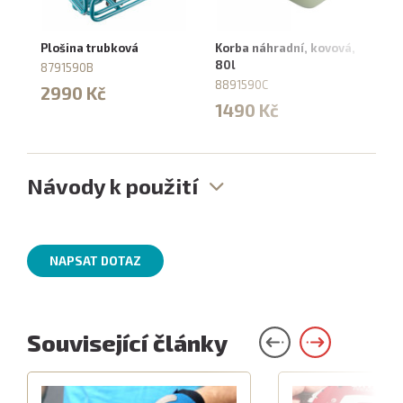
Plošina trubková
Korba náhradní, kovová,
Ko
80l
pl
8791590B
8891590C
88
2990 Kč
1490 Kč
1
Návody k použití
NAPSAT DOTAZ
Související články