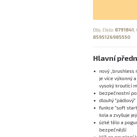
Obj. číslo:
8791841
,
8595126985550
Hlavní předn
nový „brushless m
je více výkonný a
vysoký kroutící
bezpečnostní po
dlouhý "pádlový" 
funkce "soft star
kola a zvyšuje jej
úzké tělo a pogum
bezpečnější
klíč na povolení 