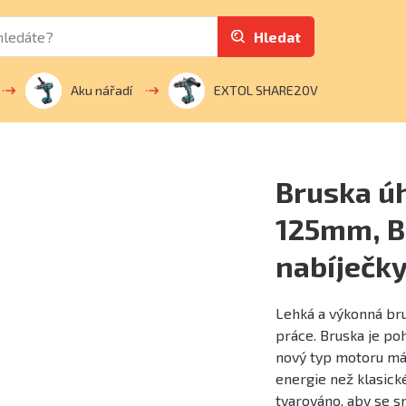
Hledat
Aku nářadí
EXTOL SHARE20V
Bruska ú
125mm, B
nabíječk
Lehká a výkonná bru
práce. Bruska je p
nový typ motoru má 
energie než klasické
tvarováno, aby se s