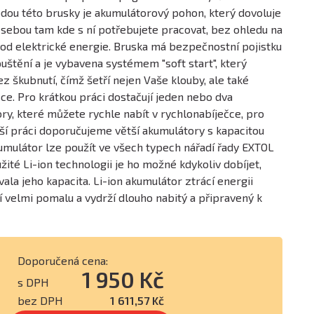
odou této brusky je akumulátorový pohon, který dovoluje
s sebou tam kde s ní potřebujete pracovat, bez ohledu na
zvod elektrické energie. Bruska má bezpečnostní pojistku
štění a je vybavena systémem "soft start", který
z škubnutí, čímž šetří nejen Vaše klouby, ale také
ce. Pro krátkou práci dostačují jeden nebo dva
, které můžete rychle nabít v rychlonabíječce, pro
ší práci doporučujeme větší akumulátory s kapacitou
ulátor lze použít ve všech typech nářadí řady EXTOL
ité Li-ion technologii je ho možné kdykoliv dobíjet,
vala jeho kapacita. Li-ion akumulátor ztrácí energii
 velmi pomalu a vydrží dlouho nabitý a připravený k
Doporučená cena:
1 950 Kč
s DPH
bez DPH
1 611,57 Kč