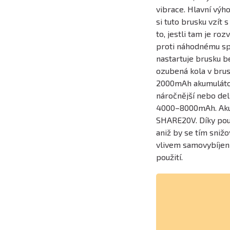
vibrace. Hlavní výh
si tuto brusku vzít 
to, jestli tam je ro
proti náhodnému spu
nastartuje brusku be
ozubená kola v brus
2000mAh akumulátory
náročnější nebo del
4000–8000mAh. Akum
SHARE20V. Díky použ
aniž by se tím snižo
vlivem samovybíjení
použití.