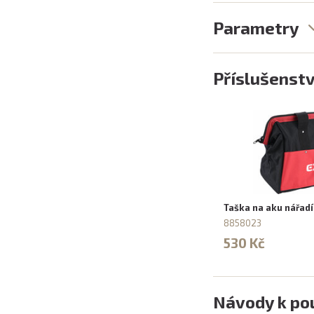
Parametry
Příslušenstv
Taška na aku nářad
8858023
530 Kč
Návody k pou