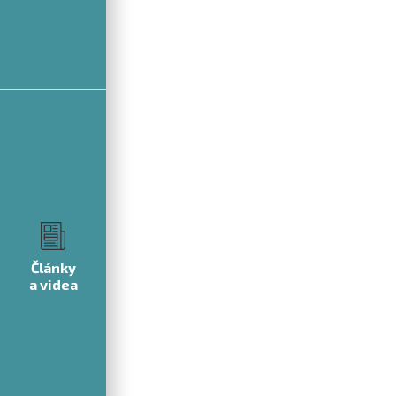
Články
a videa