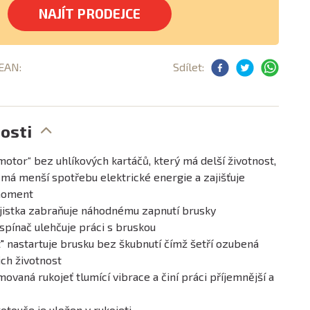
NAJÍT PRODEJCE
 EAN:
Sdílet:
osti
otor“ bez uhlíkových kartáčů, který má delší životnost,
 má menší spotřebu elektrické energie a zajišťuje
 moment
jistka zabraňuje náhodnému zapnutí brusky
spínač ulehčuje práci s bruskou
t" nastartuje brusku bez škubnutí čímž šetří ozubená
ich životnost
ovaná rukojeť tlumící vibrace a činí práci příjemnější a
kotouče je uložen v rukojeti