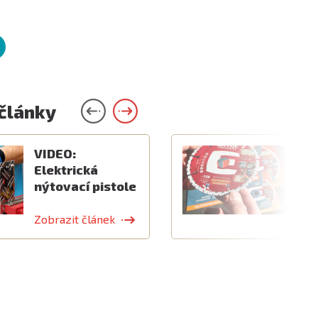
 články
VIDEO:
V
Elektrická
k
nýtovací pistole
v
Zobrazit článek
Z