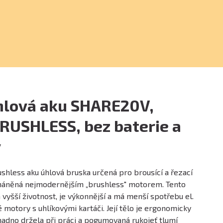
hlová aku SHARE20V,
RUSHLESS, bez baterie a
y
shless aku úhlová bruska určená pro brousící a řezací
oháněná nejmodernějším „brushless" motorem. Tento
vyšší životnost, je výkonnější a má menší spotřebu el.
 motory s uhlíkovými kartáči. Její tělo je ergonomicky
nadno držela při práci a pogumovaná rukojeť tlumí