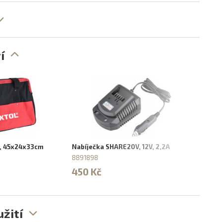
í
í, 45x24x33cm
Nabíječka SHARE20V, 12V, 2,2A
Nabí
8891898
8891
450 Kč
650
žití