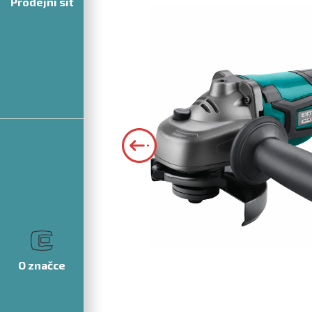
Prodejní síť
O značce