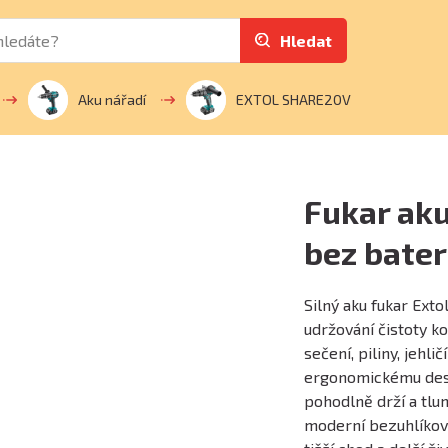
Hledat
Aku nářadí
EXTOL SHARE20V
Fukar ak
bez bater
Silný aku fukar Ext
udržování čistoty k
sečení, piliny, jehli
ergonomickému desi
pohodlně drží a tlum
moderní bezuhlíkový