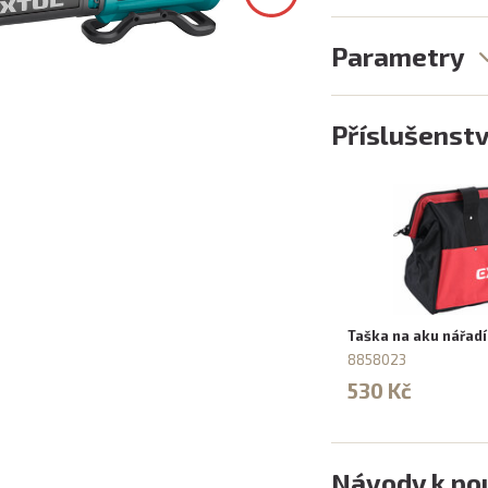
Parametry
Příslušenstv
Taška na aku nářad
8858023
530 Kč
Návody k pou