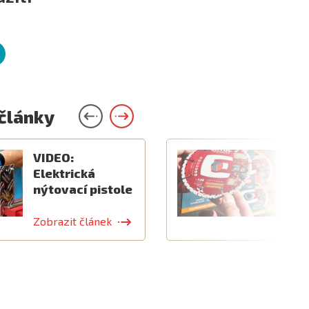
 články
VIDEO:
V
Elektrická
k
nýtovací pistole
v
Zobrazit článek
Z