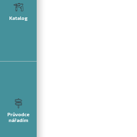
Katalog
Průvodce
nářadím