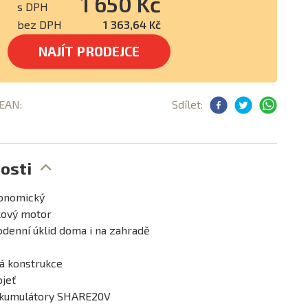
1 650 Kč
s DPH
bez DPH
1 363,64 Kč
NAJÍT PRODEJCE
 EAN:
Sdílet:
osti
gonomický
kový motor
denní úklid doma i na zahradě
á konstrukce
jeť
 akumulátory SHARE20V