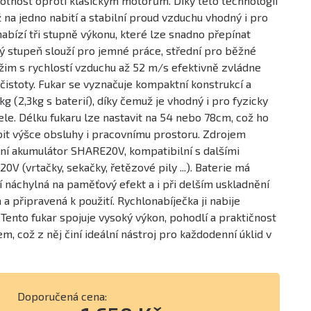
ivotnost oproti klasickým motorům. Díky této technologii
 na jedno nabití a stabilní proud vzduchu vhodný i pro
nabízí tři stupně výkonu, které lze snadno přepínat
ý stupeň slouží pro jemné práce, střední pro běžné
režim s rychlostí vzduchu až 52 m/s efektivně zvládne
nečistoty. Fukar se vyznačuje kompaktní konstrukcí a
g (2,3kg s baterií), díky čemuž je vhodný i pro fyzicky
le. Délku fukaru lze nastavit na 54 nebo 78cm, což ho
it výšce obsluhy i pracovnímu prostoru. Zdrojem
lní akumulátor SHARE20V, kompatibilní s dalšími
0V (vrtačky, sekačky, řetězové pily ...). Baterie má
ní náchylná na paměťový efekt a i při delším uskladnění
 a připravená k použití. Rychlonabíječka ji nabije
 Tento fukar spojuje vysoký výkon, pohodlí a praktičnost
, což z něj činí ideální nástroj pro každodenní úklid v
Doporučená cena: