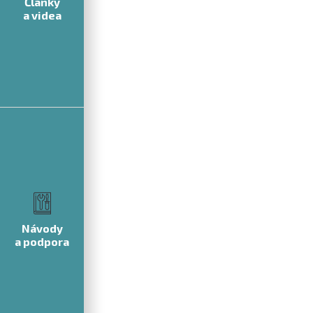
Články
a videa
Návody
a podpora