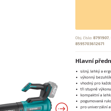
Obj. číslo:
8791907
,
8595703612671
Hlavní předn
silný, lehký a er
výkonný bezuhlí
vhodný pro každo
tři stupně výkonu
kompaktní a lehk
pogumovaná ruko
pro univerzální