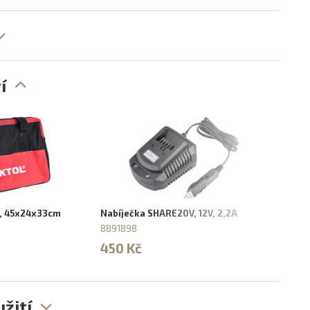
í
í, 45x24x33cm
Nabíječka SHARE20V, 12V, 2,2A
Nabí
8891898
8891
450 Kč
650
žití