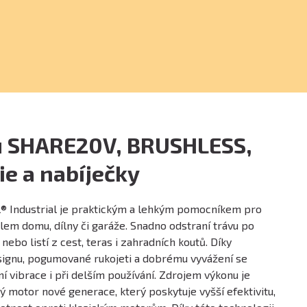
u SHARE20V, BRUSHLESS,
ie a nabíječky
ol® Industrial je praktickým a lehkým pomocníkem pro
olem domu, dílny či garáže. Snadno odstraní trávu po
čí nebo listí z cest, teras i zahradních koutů. Díky
gnu, pogumované rukojeti a dobrému vyvážení se
í vibrace i při delším používání. Zdrojem výkonu je
 motor nové generace, který poskytuje vyšší efektivitu,