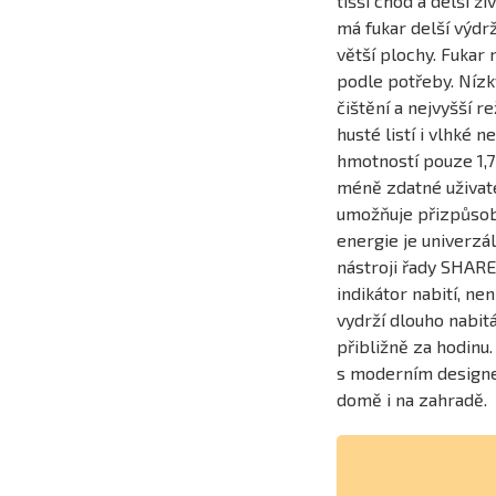
tišší chod a delší ž
má fukar delší výdrž
větší plochy. Fukar 
podle potřeby. Nízk
čištění a nejvyšší 
husté listí i vlhké 
hmotností pouze 1,7k
méně zdatné uživate
umožňuje přizpůsob
energie je univerzá
nástroji řady SHARE2
indikátor nabití, ne
vydrží dlouho nabitá
přibližně za hodinu.
s moderním designem
domě i na zahradě.