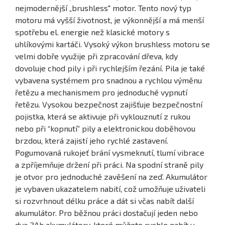
nejmodernější „brushless" motor. Tento nový typ
motoru má vyšší životnost, je výkonnější a má menší
spotřebu el. energie než klasické motory s
uhlíkovými kartáči. Vysoký výkon brushless motoru se
velmi dobře využije při zpracování dřeva, kdy
dovoluje chod pily i při rychlejším řezání. Pila je také
vybavena systémem pro snadnou a rychlou výměnu
řetězu a mechanismem pro jednoduché vypnutí
řetězu. Vysokou bezpečnost zajišťuje bezpečnostní
pojistka, která se aktivuje při vyklouznutí z rukou
nebo při “kopnutí” pily a elektronickou doběhovou
brzdou, která zajistí jeho rychlé zastavení.
Pogumovaná rukojeť brání vysmeknutí, tlumí vibrace
a zpříjemňuje držení při práci. Na spodní straně pily
je otvor pro jednoduché zavěšení na zeď. Akumulátor
je vybaven ukazatelem nabití, což umožňuje uživateli
si rozvrhnout délku práce a dát si včas nabít další
akumulátor. Pro běžnou práci dostačují jeden nebo
dva 2Ah akumulátory, které můžete rychle nabít v