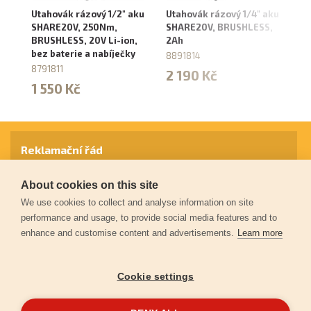
Utahovák rázový 1/2" aku
Utahovák rázový 1/4" aku
Br
SHARE20V, 250Nm,
SHARE20V, BRUSHLESS,
S
BRUSHLESS, 20V Li-ion,
2Ah
BR
bez baterie a nabíječky
a 
8891814
8791811
88
2 190 Kč
1 550 Kč
1
Reklamační řád
About cookies on this site
Záruční podmínky
We use cookies to collect and analyse information on site
performance and usage, to provide social media features and to
enhance and customise content and advertisements.
Learn more
Ochrana osobních údajů
Cookie settings
Kontakt