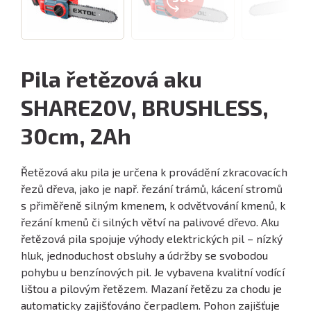
Pila řetězová aku
SHARE20V, BRUSHLESS,
30cm, 2Ah
Řetězová aku pila je určena k provádění zkracovacích
řezů dřeva, jako je např. řezání trámů, kácení stromů
s přiměřeně silným kmenem, k odvětvování kmenů, k
řezání kmenů či silných větví na palivové dřevo. Aku
řetězová pila spojuje výhody elektrických pil – nízký
hluk, jednoduchost obsluhy a údržby se svobodou
pohybu u benzínových pil. Je vybavena kvalitní vodící
lištou a pilovým řetězem. Mazaní řetězu za chodu je
automaticky zajišťováno čerpadlem. Pohon zajišťuje