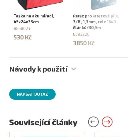
Taška na aku nářadí,
Řetěz pro řetězové pily,
Na
45x24x33cm
3/8', 1,3mm, role 1640
4,
článků/30,5m
8858023
88
8793220
530 Kč
6
3850 Kč
Návody k použití
NAPSAT DOTAZ
Související články