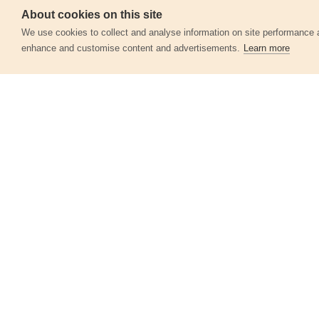
About cookies on this site
Servis
We use cookies to collect and analyse information on site performance 
enhance and customise content and advertisements.
Learn more
Další produkty v kategor
Nástavce, sada 4ks
8891872B
260 Kč