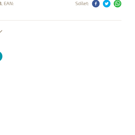
B
, EAN:
Sdílet: