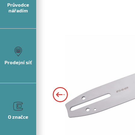
Průvodce
nářadím
Prodejní síť
O značce