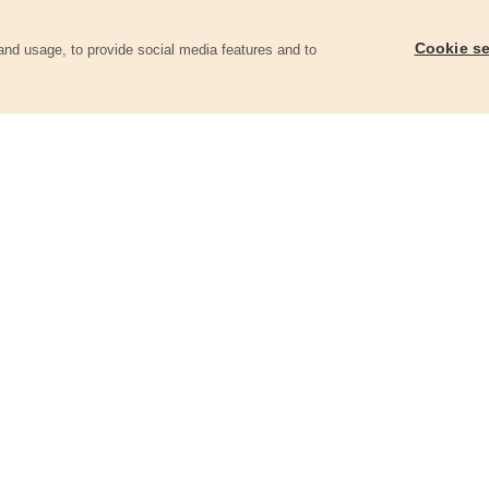
Cookie se
and usage, to provide social media features and to
ii
Tyč vytlačovací s příslušenstvím
Drát vázací, ∅0,8mm,
8891864B
8791860A
395 Kč
94 Kč