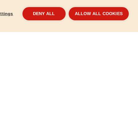
ttings
DENY ALL
ALLOW ALL COOKIES
 100m
Hadice a sací trubka
Přís
8891872C
8891
260 Kč
395