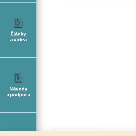
Články
a videa
Návody
a podpora