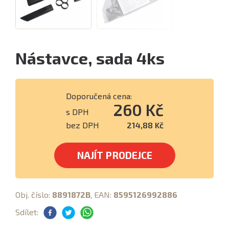
Nástavce, sada 4ks
Doporučená cena:
260 Kč
s DPH
bez DPH
214,88 Kč
NAJÍT PRODEJCE
Obj. číslo:
8891872B
, EAN:
8595126992886
Sdílet: