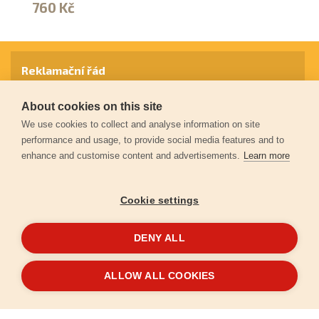
760 Kč
1
Reklamační řád
About cookies on this site
Záruční podmínky
We use cookies to collect and analyse information on site
performance and usage, to provide social media features and to
enhance and customise content and advertisements.
Learn more
Ochrana osobních údajů
Cookie settings
Kontakt
DENY ALL
© 2026
Extol.cz
- Všechna práva vyhrazena
ALLOW ALL COOKIES
Vytvořilo
FEO