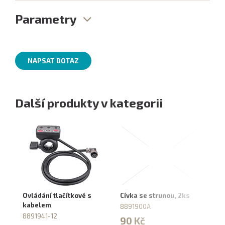
Parametry
NAPSAT DOTAZ
Další produkty v kategorii
Ovládání tlačítkové s
Cívka se strunou, 2ks
No
kabelem
1
8891900A
8891941-12
87
90 Kč