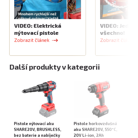
VIDEO: Elektrická
VIDEO: Jeden 
nýtovací pistole
všechno!
Zobrazit článek
Zobrazit článek
Další produkty v kategorii
Pistole nýtovací aku
Pistole horkovzdušná
Vr
SHARE20V, BRUSHLESS,
aku SHARE20V, 550°C,
př
bez baterie a nabíječky
20V Li-ion, 2Ah
7