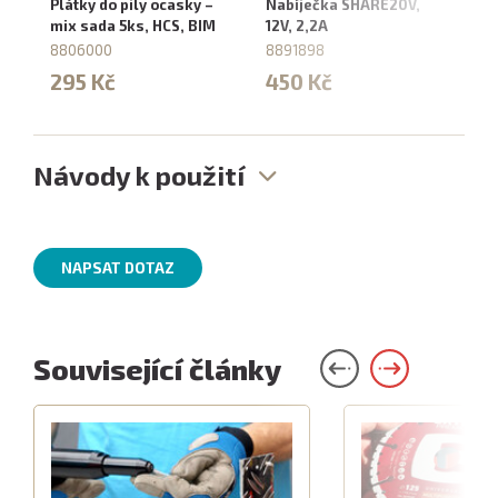
Plátky do pily ocasky –
Nabíječka SHARE20V,
Na
mix sada 5ks, HCS, BIM
12V, 2,2A
4,
8806000
8891898
88
295 Kč
450 Kč
6
Návody k použití
NAPSAT DOTAZ
Související články