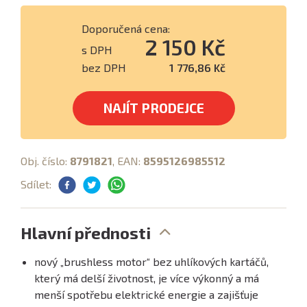
Doporučená cena:
2 150 Kč
s DPH
bez DPH
1 776,86 Kč
NAJÍT PRODEJCE
Obj. číslo:
8791821
, EAN:
8595126985512
Sdílet:
Hlavní přednosti
nový „brushless motor“ bez uhlíkových kartáčů,
který má delší životnost, je více výkonný a má
menší spotřebu elektrické energie a zajišťuje