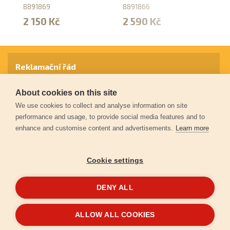
(2
8891869
8891866
87
2 150 Kč
2 590 Kč
2
Reklamační řád
About cookies on this site
Záruční podmínky
We use cookies to collect and analyse information on site
performance and usage, to provide social media features and to
enhance and customise content and advertisements.
Learn more
Ochrana osobních údajů
Cookie settings
Kontakt
DENY ALL
© 2026
Extol.cz
- Všechna práva vyhrazena
ALLOW ALL COOKIES
Vytvořilo
FEO