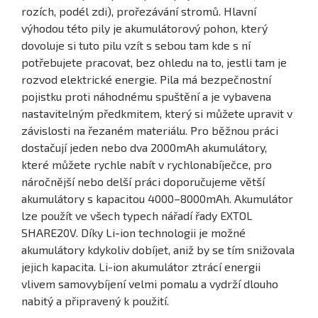
rozích, podél zdi), prořezávání stromů. Hlavní
výhodou této pily je akumulátorový pohon, který
dovoluje si tuto pilu vzít s sebou tam kde s ní
potřebujete pracovat, bez ohledu na to, jestli tam je
rozvod elektrické energie. Pila má bezpečnostní
pojistku proti náhodnému spuštění a je vybavena
nastavitelným předkmitem, který si můžete upravit v
závislosti na řezaném materiálu. Pro běžnou práci
dostačují jeden nebo dva 2000mAh akumulátory,
které můžete rychle nabít v rychlonabíječce, pro
náročnější nebo delší práci doporučujeme větší
akumulátory s kapacitou 4000–8000mAh. Akumulátor
lze použít ve všech typech nářadí řady EXTOL
SHARE20V. Díky Li-ion technologii je možné
akumulátory kdykoliv dobíjet, aniž by se tím snižovala
jejich kapacita. Li-ion akumulátor ztrácí energii
vlivem samovybíjení velmi pomalu a vydrží dlouho
nabitý a připravený k použití.