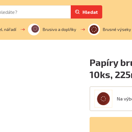
Hledat
el. nářadí
Brusivo a doplňky
Brusné výseky
Papíry br
10ks, 22
Na vý