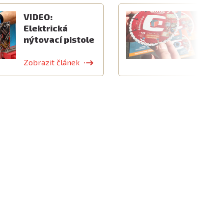
VIDEO:
V
Elektrická
k
nýtovací pistole
v
Zobrazit článek
Z