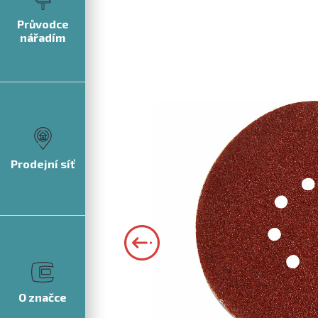
Průvodce
nářadím
Prodejní síť
O značce