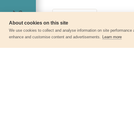
About cookies on this site
Servis
We use cookies to collect and analyse information on site performance 
enhance and customise content and advertisements.
Learn more
Další produkty v kategor
Papíry brusné výsek, suchý zip, bal.
10ks, 115mm, P36
8803531
48 Kč