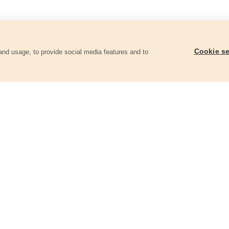
Cookie se
and usage, to provide social media features and to
ii
Papíry brusné výsek, suchý zip, bal.
Papíry brusné výsek, s
10ks, 125mm, P180
10ks, 150mm, P60
8803567
8803572
53 Kč
82 Kč