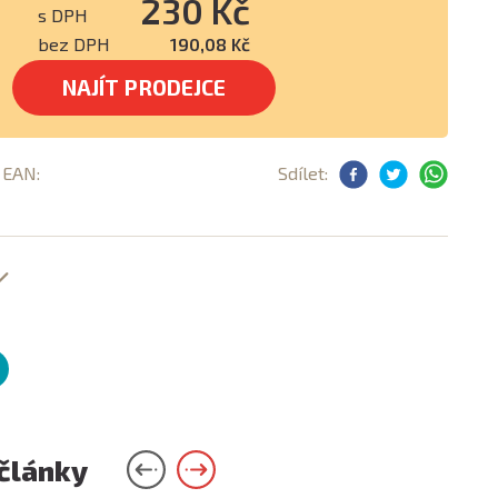
230 Kč
s DPH
bez DPH
190,08 Kč
NAJÍT PRODEJCE
, EAN:
Sdílet:
 články