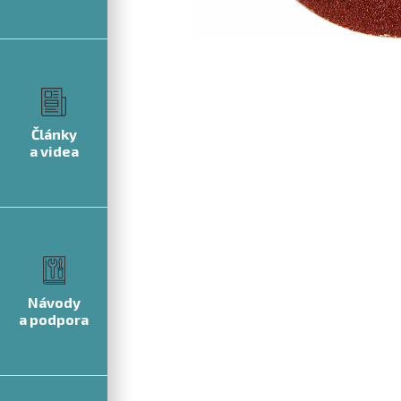
Články
a videa
Návody
a podpora