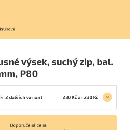
 kruhové
usné výsek, suchý zip, bal.
5mm, P80
běr
2 dalších variant
230 Kč
až
230 Kč
Doporučená cena: