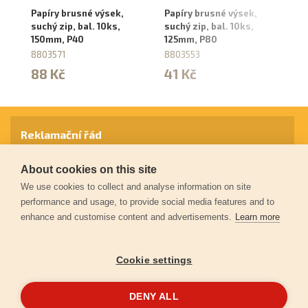
Papíry brusné výsek,
Papíry brusné výsek,
Pa
suchý zip, bal. 10ks,
suchý zip, bal. 10ks,
su
150mm, P40
125mm, P80
1
8803571
8803553
8
88 Kč
41 Kč
4
Reklamační řád
About cookies on this site
Záruční podmínky
We use cookies to collect and analyse information on site
performance and usage, to provide social media features and to
enhance and customise content and advertisements.
Learn more
Ochrana osobních údajů
Cookie settings
Kontakt
DENY ALL