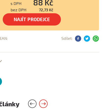
88 Kč
s DPH
bez DPH
72,73 Kč
NAJÍT PRODEJCE
 EAN:
Sdílet:
 články