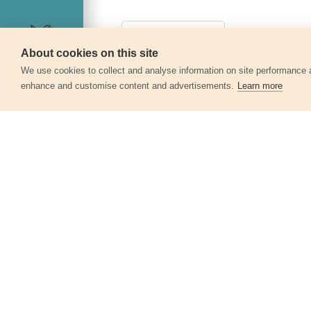
About cookies on this site
Servis
We use cookies to collect and analyse information on site performance 
enhance and customise content and advertisements.
Learn more
Další produkty v kategor
Papíry brusné výsek, suchý zip, bal.
10ks, 225mm, P60
8803592
230 Kč