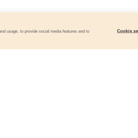
Cookie se
and usage, to provide social media features and to
ii
Papíry brusné výsek, suchý zip, bal.
Papíry brusné výsek, s
10ks, 150mm, P60
10ks, 150mm, P60
8803582
8803572
93 Kč
82 Kč