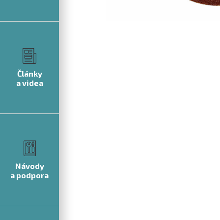
Články
a videa
Návody
a podpora