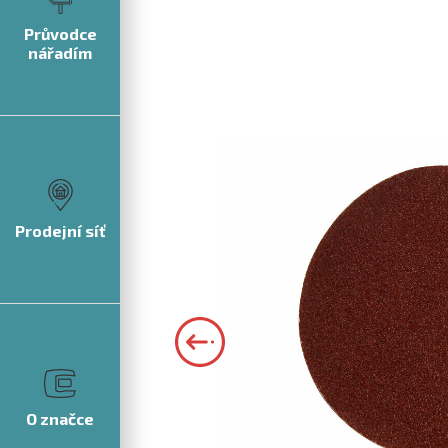
Průvodce
nářadím
Prodejní síť
O značce