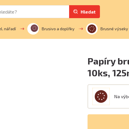
Hledat
el. nářadí
Brusivo a doplňky
Brusné výseky
Papíry br
10ks, 12
Na vý