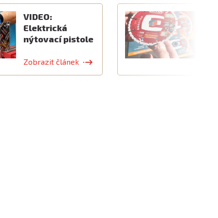
VIDEO:
V
Elektrická
k
nýtovací pistole
v
Zobrazit článek
Z