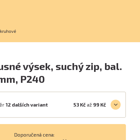
 kruhové
usné výsek, suchý zip, bal.
5mm, P240
běr
12 dalších variant
53 Kč
až
99 Kč
Doporučená cena: