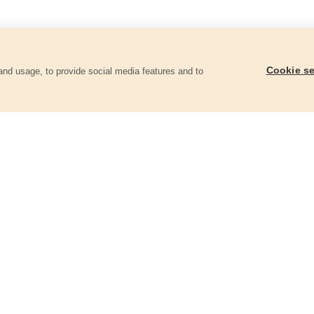
Cookie se
and usage, to provide social media features and to
ii
Papíry brusné výsek, suchý zip, bal.
Papíry brusné výsek, s
10ks, 150mm, P80
10ks, 115mm, P100
8803573
8803536
74 Kč
37 Kč