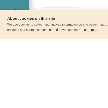
About cookies on this site
Servis
We use cookies to collect and analyse information on site performance 
enhance and customise content and advertisements.
Learn more
Další produkty v kategor
Papíry brusné výsek, suchý zip, bal.
10ks, 125mm, P100
8803564
53 Kč