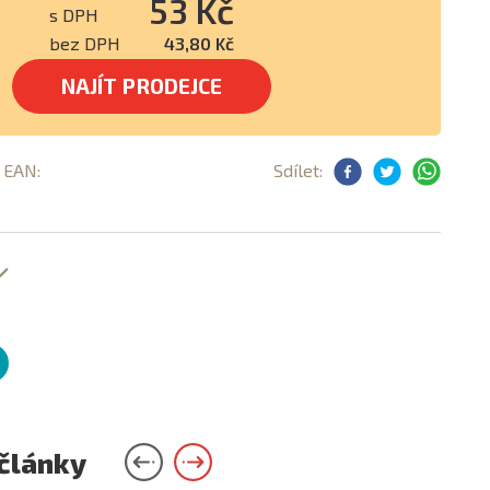
53 Kč
s DPH
bez DPH
43,80 Kč
NAJÍT PRODEJCE
, EAN:
Sdílet:
 články