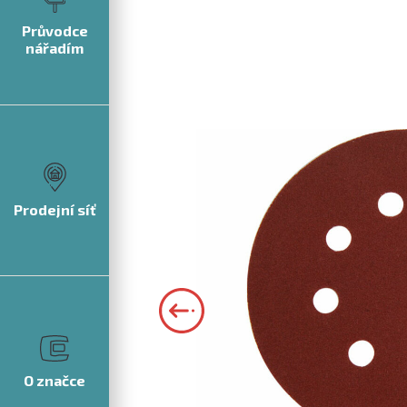
Průvodce
nářadím
Prodejní síť
O značce