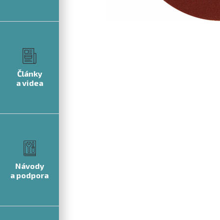
Články
a videa
Návody
a podpora