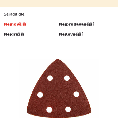
Označení univerzálního systému úchytu nástroje
UNIVERSAL SYSTEM
, který je použitelný do
Seřadit dle:
většiny multifunkčních oscilačních strojů
Nejnovější
Nejprodávanější
známých značek. Tyto nástroje nelze použít do
strojů vybavených pevným rychloupínacím
Nejdražší
Nejlevnější
systémem.