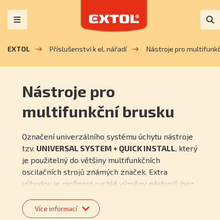
EXTOL
Příslušenství k el. nářadí
Nástroje pro multifunk
Nástroje pro
multifunkční brusku
Označení univerzálního systému úchytu nástroje
tzv.
UNIVERSAL SYSTEM + QUICK INSTALL
, který
je použitelný do většiny multifunkčních
oscilačních strojů známých značek. Extra
výhodou je možnost rychlé výměny nástrojů bez
jakékoliv montáže v případě, že je multifunkční
oscilační stroj vybaven rychloupínacím
Více informací
systémem pro upnutí nástroje.