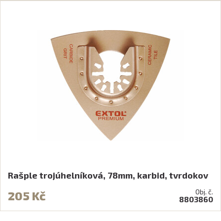
Rašple trojúhelníková, 78mm, karbid, tvrdokov
Obj. č.
205 Kč
8803860