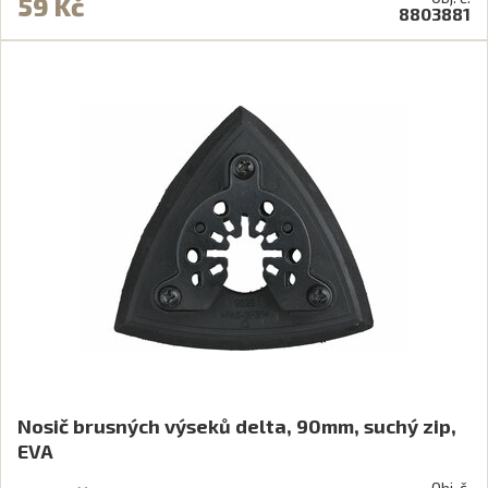
59 Kč
8803881
Nosič brusných výseků delta, 90mm, suchý zip,
EVA
Obj. č.