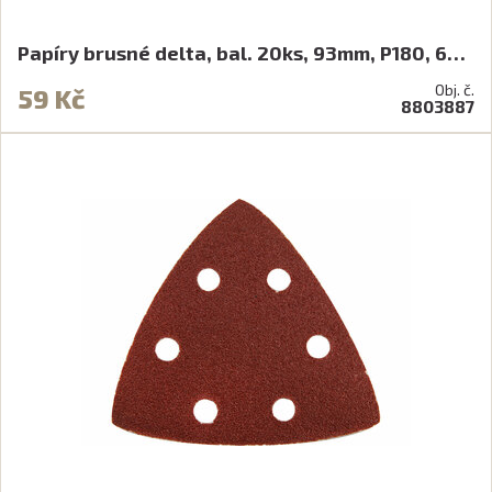
Papíry brusné delta, bal. 20ks, 93mm, P180, 6…
Obj. č.
59 Kč
8803887