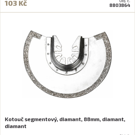
Obj. č.
103 Kč
8803864
Kotouč segmentový, diamant, 88mm, diamant,
diamant