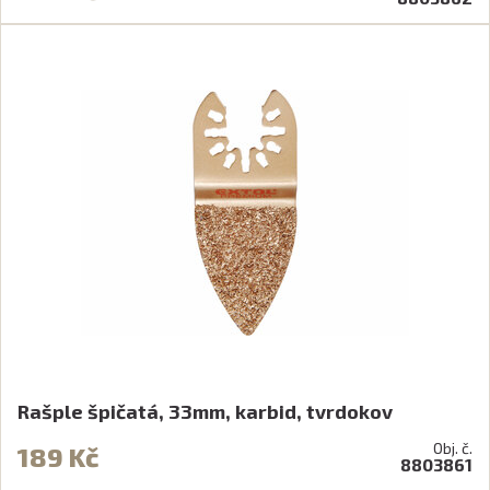
Rašple špičatá, 33mm, karbid, tvrdokov
Obj. č.
189 Kč
8803861