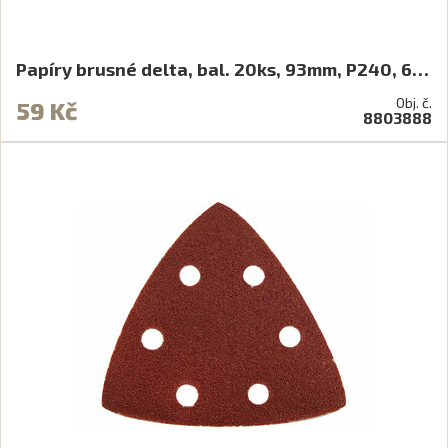
Papíry brusné delta, bal. 20ks, 93mm, P240, 6…
Obj. č.
59 Kč
8803888