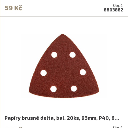
Obj. č.
59 Kč
8803882
Papíry brusné delta, bal. 20ks, 93mm, P40, 6…
Obj. č.