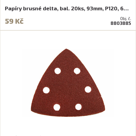
Papíry brusné delta, bal. 20ks, 93mm, P120, 6…
Obj. č.
59 Kč
8803885