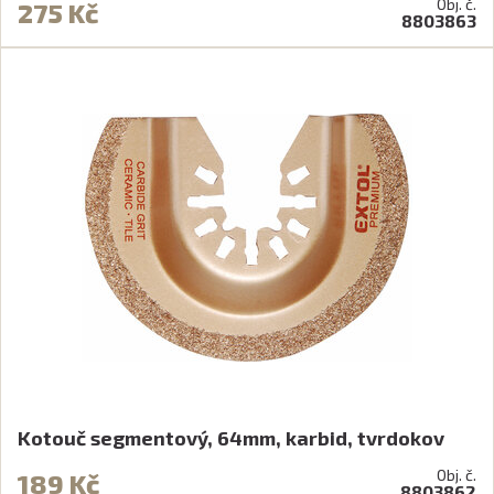
Obj. č.
275 Kč
8803863
Kotouč segmentový, 64mm, karbid, tvrdokov
Obj. č.
189 Kč
8803862