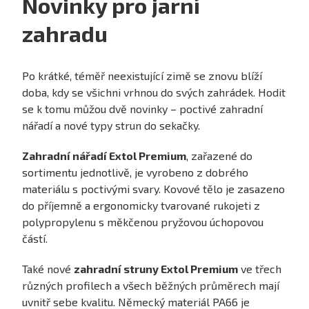
Novinky pro jarní
zahradu
Po krátké, téměř neexistující zimě se znovu blíží
doba, kdy se všichni vrhnou do svých zahrádek. Hodit
se k tomu můžou dvě novinky – poctivé zahradní
nářadí a nové typy strun do sekačky.
Zahradní nářadí Extol Premium
, zařazené do
sortimentu jednotlivě, je vyrobeno z dobrého
materiálu s poctivými svary. Kovové tělo je zasazeno
do příjemně a ergonomicky tvarované rukojeti z
polypropylenu s měkčenou pryžovou úchopovou
částí.
Také nové
zahradní struny Extol Premium
ve třech
různých profilech a všech běžných průměrech mají
uvnitř sebe kvalitu. Německý materiál PA66 je