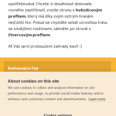
opotřebovává. Chcete-li dosáhnout dokonale
rovného zastřihnutí, zvolte strunu s
hvězdicovým
profilem
, který má díky svým ostrým hranám
nejčistší řez. Pokud se chystáte sekat vzrostlou trávu
se silnějšími rostlinami, sáhněte po struně s
čtvercovým profilem
.
Ať Vás jarní probouzení zahrady baví! :)
Reklamační řád
About cookies on this site
Záruční podmínky
We use cookies to collect and analyse information on site
performance and usage, to provide social media features and to
enhance and customise content and advertisements.
Learn more
Ochrana osobních údajů
Cookie settings