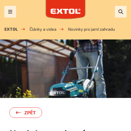
EXTOL
Články a videa
Novinky pro jarní zahradu
ZPĚT