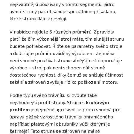
nejkvalitnější používaný v tomto segmentu, jádro
uvnitř struny pak obsahuje speciálními přísadami,
které strunu dále zpevňují.
V nabídce najdete 5 různých průměrů. Zpravidla
platí, že čím výkonnější stroj máte, tím silnější strunu
budete potřebovat. Řiďte se parametry svého stroje
a dodržujte průměr uváděný výrobcem. Zejména
není vhodné používat strunu silnější, než doporučuje
výrobce – stroj pak není schopen dát struně
dostatečnou rychlost, díky čemuž se snižuje účinnost
sekání a zároveň zvyšuje riziko poškození motoru.
Podle typu svého trávníku si zvolíte také
nejvhodnější profil struny. Struna s
kruhovým
profilem
je nejméně agresivní, je proto vhodná pro
úpravu běžně vzrostlého trávníku ohraničeného
například plastovými obrubníky, vůči kterým je
šetrnější. Tato struna se zároveň nejméně