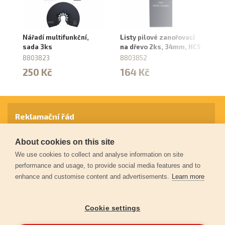
Nářadí multifunkční,
Listy pilové zanořovací
Ná
sada 3ks
na dřevo 2ks, 34mm, HCS
sa
8803823
8803852
8
250 Kč
164 Kč
4
Reklamační řád
About cookies on this site
Záruční podmínky
We use cookies to collect and analyse information on site
performance and usage, to provide social media features and to
enhance and customise content and advertisements.
Learn more
Ochrana osobních údajů
Cookie settings
Kontakt