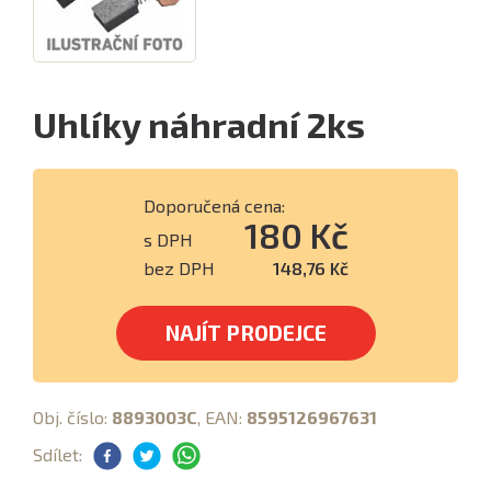
Uhlíky náhradní 2ks
Doporučená cena:
180 Kč
s DPH
bez DPH
148,76 Kč
NAJÍT PRODEJCE
Obj. číslo:
8893003C
, EAN:
8595126967631
Sdílet: