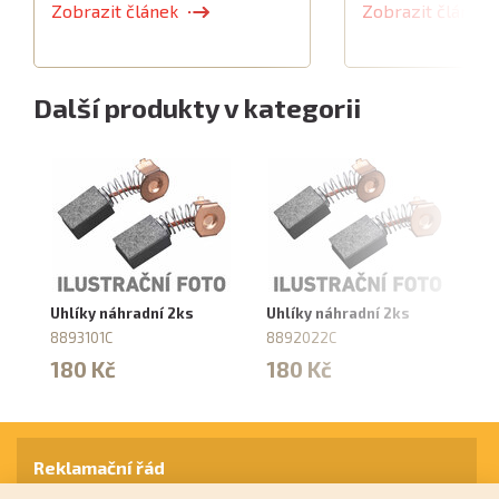
Zobrazit článek
Zobrazit článek
Další produkty v kategorii
Uhlíky náhradní 2ks
Uhlíky náhradní 2ks
Uh
8893101C
8892022C
8
180 Kč
180 Kč
1
Reklamační řád