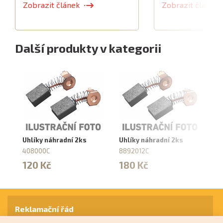
Zobrazit článek
Zobrazit článek
Další produkty v kategorii
Uhlíky náhradní 2ks
Uhlíky náhradní 2ks
Uh
408000C
8892012C
8
120 Kč
180 Kč
1
Reklamační řád