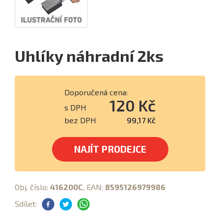
Uhlíky náhradní 2ks
Doporučená cena:
120 Kč
s DPH
bez DPH
99,17 Kč
NAJÍT PRODEJCE
Obj. číslo:
416200C
, EAN:
8595126979986
Sdílet: