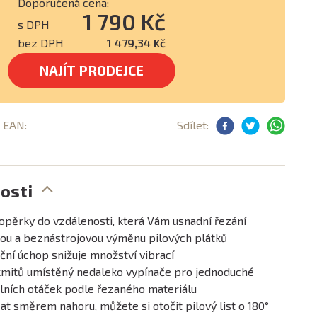
Doporučená cena:
1 790 Kč
s DPH
bez DPH
1 479,34 Kč
NAJÍT PRODEJCE
, EAN:
Sdílet:
osti
opěrky do vzdálenosti, která Vám usnadní řezání
ou a beznástrojovou výměnu pilových plátků
ční úchop snižuje množství vibrací
kmitů umístěný nedaleko vypínače pro jednoduché
lních otáček podle řezaného materiálu
at směrem nahoru, můžete si otočit pilový list o 180°