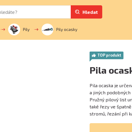
Hledat
Pily
Pily ocasky
TOP produkt
Pila oca
Pila ocaska je urče
a jiných podobných m
Pružný pilový list 
také řezy ve špatně
stromů, řezání při k