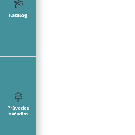
Katalog
Průvodce
nářadím