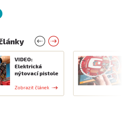
 články
VIDEO:
V
Elektrická
k
nýtovací pistole
v
Zobrazit článek
Z