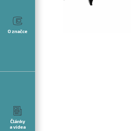
O značce
Články
a videa