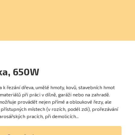
ska, 650W
na k řezání dřeva, umělé hmoty, kovů, stavebních hmot
ateriálů při práci v dílně, garáži nebo na zahradě.
umožňuje provádět nejen přímé a obloukové řezy, ale
 přístupných místech (v rozích, podél zdi), prořezávání
arosářských pracích, při demolicích...