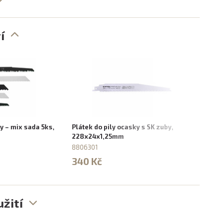
í
ky – mix sada 5ks,
Plátek do pily ocasky s SK zuby,
ZRU
228x24x1,25mm
8706
zuby
8806301
880
340 Kč
410
žití