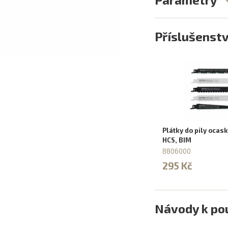
Příslušenstv
Plátky do pily ocas
HCS, BIM
8806000
295 Kč
Návody k pou