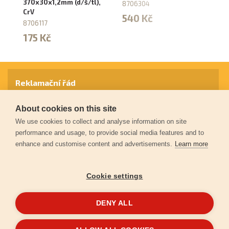
370x30x1,2mm (d/š/tl),
23
8706304
CrV
Cr
540 Kč
8706117
87
175 Kč
9
Reklamační řád
About cookies on this site
Záruční podmínky
We use cookies to collect and analyse information on site
performance and usage, to provide social media features and to
enhance and customise content and advertisements.
Learn more
Ochrana osobních údajů
Cookie settings
Kontakt
DENY ALL
© 2026
Extol.cz
- Všechna práva vyhrazena