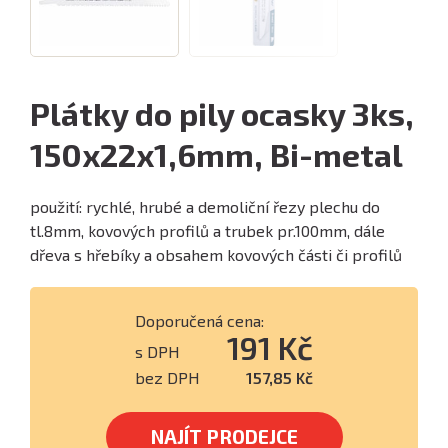
Plátky do pily ocasky 3ks,
150x22x1,6mm, Bi-metal
použití: rychlé, hrubé a demoliční řezy plechu do
tl.8mm, kovových profilů a trubek pr.100mm, dále
dřeva s hřebíky a obsahem kovových části či profilů
Doporučená cena:
191 Kč
s DPH
bez DPH
157,85 Kč
NAJÍT PRODEJCE