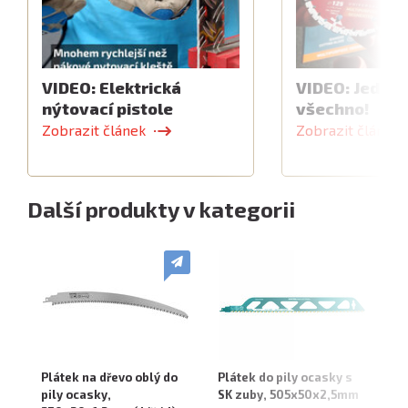
VIDEO: Elektrická
VIDEO: Jeden 
nýtovací pistole
všechno!
Zobrazit článek
Zobrazit článek
Další produkty v kategorii
Plátek na dřevo oblý do
Plátek do pily ocasky s
Pl
pily ocasky,
SK zuby, 505x50x2,5mm
pi