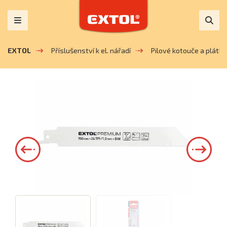
EXTOL
Příslušenství k el. nářadí
Pilové kotouče a plátky