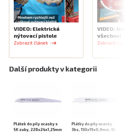
VIDEO: Elektrická
VIDEO: Jeden 
nýtovací pistole
všechno!
Zobrazit článek
Zobrazit článek
Další produkty v kategorii
Plátek do pily ocasky s
Plátky do pily ocasky
Pl
SK zuby, 228x24x1,25mm
3ks, 150x19x0,9mm, Bi-
3k