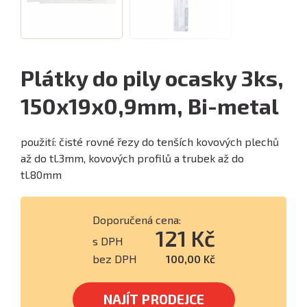
Plátky do pily ocasky 3ks,
150x19x0,9mm, Bi-metal
použití: čisté rovné řezy do tenších kovových plechů
až do tl.3mm, kovových profilů a trubek až do
tl.80mm
Doporučená cena:
121 Kč
s DPH
bez DPH
100,00 Kč
NAJÍT PRODEJCE