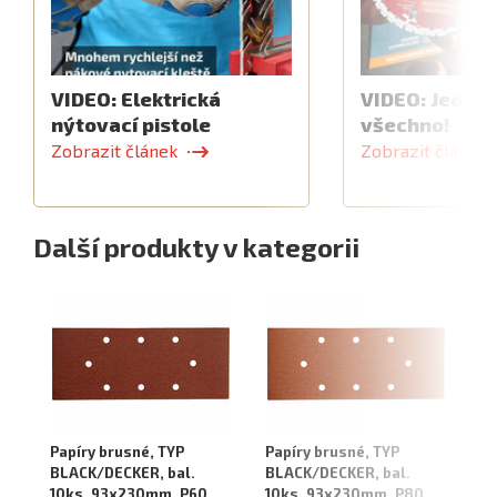
VIDEO: Elektrická
VIDEO: Jeden 
nýtovací pistole
všechno!
Zobrazit článek
Zobrazit článek
Další produkty v kategorii
Papíry brusné, TYP
Papíry brusné, TYP
Pa
BLACK/DECKER, bal.
BLACK/DECKER, bal.
BL
10ks, 93x230mm, P60
10ks, 93x230mm, P80
10