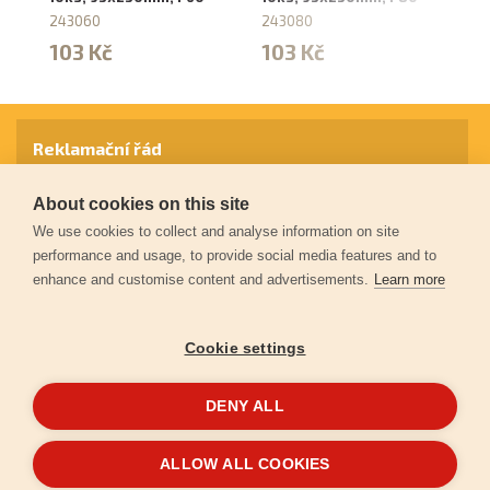
243060
243080
2
103 Kč
103 Kč
1
Reklamační řád
About cookies on this site
Záruční podmínky
We use cookies to collect and analyse information on site
performance and usage, to provide social media features and to
enhance and customise content and advertisements.
Learn more
Ochrana osobních údajů
Cookie settings
Kontakt
DENY ALL
© 2026
Extol.cz
- Všechna práva vyhrazena
ALLOW ALL COOKIES
Vytvořilo
FEO