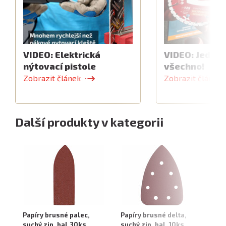
VIDEO: Elektrická
VIDEO: Jeden 
nýtovací pistole
všechno!
Zobrazit článek
Zobrazit článek
Další produkty v kategorii
Papíry brusné palec,
Papíry brusné delta,
Pa
suchý zip, bal.30ks,
suchý zip, bal. 10ks,
ba