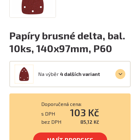
Papíry brusné delta, bal.
10ks, 140x97mm, P60
Na výběr
4 dalších variant
Doporučená cena:
103 Kč
s DPH
bez DPH
85,12 Kč