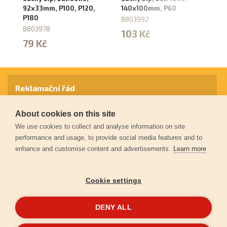
92x33mm, P100, P120,
140x100mm, P60
P
P180
8803992
2
8803978
103 Kč
8
79 Kč
Reklamační řád
About cookies on this site
Záruční podmínky
We use cookies to collect and analyse information on site
performance and usage, to provide social media features and to
enhance and customise content and advertisements.
Learn more
Ochrana osobních údajů
Cookie settings
Kontakt
DENY ALL
© 2026
Extol.cz
- Všechna práva vyhrazena