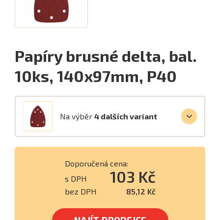
Papíry brusné delta, bal.
10ks, 140x97mm, P40
Na výběr
4 dalších variant
Doporučená cena:
103 Kč
s DPH
bez DPH
85,12 Kč