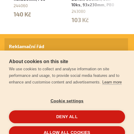
10ks, 93x230mm, P80
10
244060
243080
2
140 Kč
103 Kč
1
Reklamační řád
About cookies on this site
Záruční podmínky
We use cookies to collect and analyse information on site
performance and usage, to provide social media features and to
enhance and customise content and advertisements.
Learn more
Ochrana osobních údajů
Cookie settings
Kontakt
DENY ALL
© 2026
Extol.cz
- Všechna práva vyhrazena
ALLOW ALL COOKIES