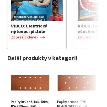
VIDEO: Elektrická
VIDEO: Jeden 
nýtovací pistole
všechno!
Zobrazit článek
Zobrazit článek
Další produkty v kategorii
Papíry brusné, bal. 10ks,
Papíry brusné, TYP
Pa
115x280mm, P60
BLACK/DECKER, bal.
BL