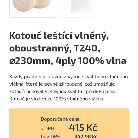
Kotouč leštící vlněný,
oboustranný, T240,
⌀230mm, 4ply 100% vlna
Každý pramen je složen z vysoce kvalitního vlněného
vlákna, které je pevně zkroucené, což umožňuje
kotouči uchovat si stejnou kvalitu i při delší práci.
Kotouč je složen ze 100% vlněného vlákna.
Doporučená cena:
415 Kč
s DPH
bez DPH
342,98 Kč