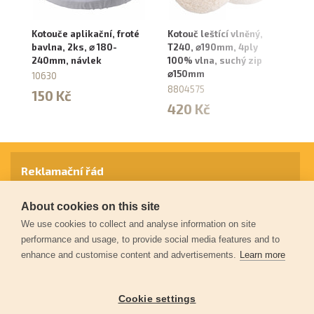
Kotouče aplikační, froté
Kotouč leštící vlněný,
Ko
bavlna, 2ks, ⌀ 180-
T240, ⌀190mm, 4ply
mi
240mm, návlek
100% vlna, suchý zip
⌀1
⌀150mm
10630
8
8804575
150 Kč
1
420 Kč
Reklamační řád
About cookies on this site
Záruční podmínky
We use cookies to collect and analyse information on site
performance and usage, to provide social media features and to
enhance and customise content and advertisements.
Learn more
Ochrana osobních údajů
Cookie settings
Kontakt