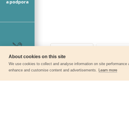
a podpora
About cookies on this site
Servis
We use cookies to collect and analyse information on site performance 
enhance and customise content and advertisements.
Learn more
Další produkty v kategor