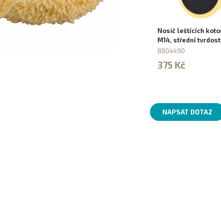
Nosič leštících kot
M14, střední tvrdost
8804490
375 Kč
NAPSAT DOTAZ