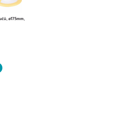
oučů, ⌀175mm,