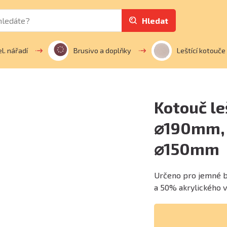
Hledat
el. nářadí
Brusivo a doplňky
Leštící kotouče
Kotouč le
⌀190mm, 1
⌀150mm
Určeno pro jemné b
a 50% akrylického v