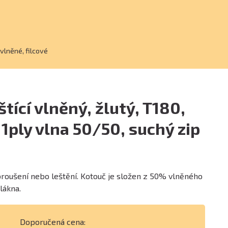
 vlněné, filcové
štící vlněný, žlutý, T180,
ply vlna 50/50, suchý zip
roušení nebo leštění. Kotouč je složen z 50% vlněného
lákna.
Doporučená cena: