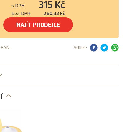
315 Kč
s DPH
bez DPH
260,33 Kč
NAJÍT PRODEJCE
, EAN:
Sdílet:
í