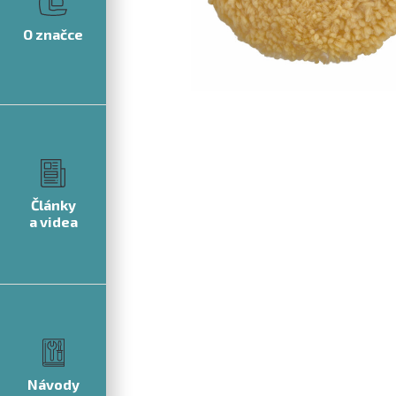
O značce
Články
a videa
Návody