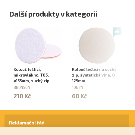
Další produkty v kategorii
Kotouč leštící,
Kotouč leštící na suchý
Ko
mikrovlákno, T05,
zip, syntetická vlna, O
žl
⌀155mm, suchý zip
125mm
vl
⌀
8804564
10624
8
210 Kč
60 Kč
3
Reklamační řád