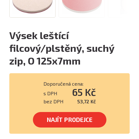
Výsek leštící
filcový/plstěný, suchý
zip, O 125x7mm
Doporučená cena:
65 Kč
s DPH
bez DPH
53,72 Kč
NAJÍT PRODEJCE