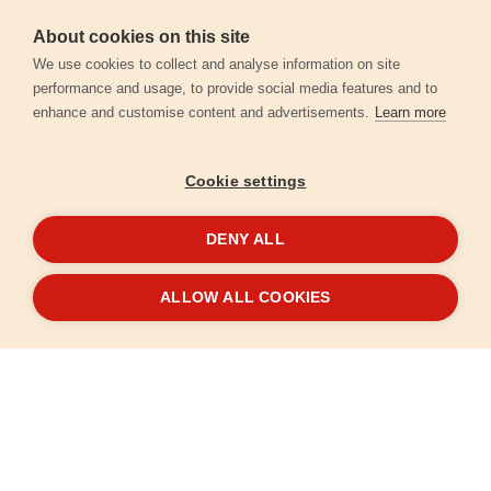
About cookies on this site
Záruční podmínky
We use cookies to collect and analyse information on site
performance and usage, to provide social media features and to
enhance and customise content and advertisements.
Learn more
Ochrana osobních údajů
Cookie settings
Kontakt
DENY ALL
© 2026
Extol.cz
- Všechna práva vyhrazena
ALLOW ALL COOKIES
Vytvořilo
FEO