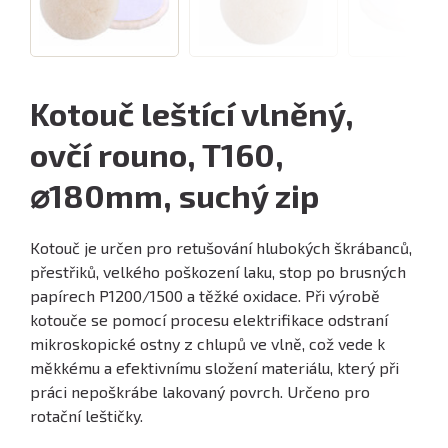
Kotouč leštící vlněný,
ovčí rouno, T160,
⌀180mm, suchý zip
Kotouč je určen pro retušování hlubokých škrábanců,
přestřiků, velkého poškození laku, stop po brusných
papírech P1200/1500 a těžké oxidace. Při výrobě
kotouče se pomocí procesu elektrifikace odstraní
mikroskopické ostny z chlupů ve vlně, což vede k
měkkému a efektivnímu složení materiálu, který při
práci nepoškrábe lakovaný povrch. Určeno pro
rotační leštičky.