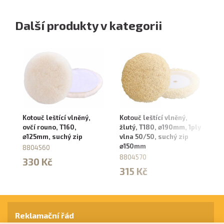
Další produkty v kategorii
Kotouč leštící vlněný,
Kotouč leštící vlněný,
Ko
ovčí rouno, T160,
žlutý, T180, ⌀190mm, 1ply
sy
⌀125mm, suchý zip
vlna 50/50, suchý zip
1
⌀150mm
8804560
10
8804570
330 Kč
1
315 Kč
Reklamační řád