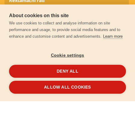
Reklamační řád
About cookies on this site
Záruční podmínky
We use cookies to collect and analyse information on site
performance and usage, to provide social media features and to
enhance and customise content and advertisements.
Learn more
Ochrana osobních údajů
Cookie settings
Kontakt
DENY ALL
© 2026
Extol.cz
- Všechna práva vyhrazena
ALLOW ALL COOKIES
Vytvořilo
FEO