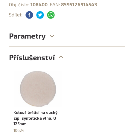
Obj. číslo:
108400
, EAN:
8595126914543
Sdílet:
Parametry
Příslušenství
Kotouč leštící na suchý
zip, syntetická vlna, O
125mm
10624