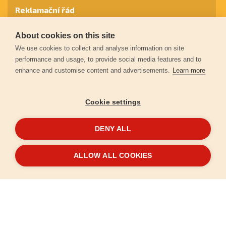
Reklamační řád
About cookies on this site
Záruční podmínky
We use cookies to collect and analyse information on site
performance and usage, to provide social media features and to
enhance and customise content and advertisements.
Learn more
Ochrana osobních údajů
Cookie settings
Kontakt
DENY ALL
© 2026
Extol.cz
- Všechna práva vyhrazena
ALLOW ALL COOKIES
Vytvořilo
FEO