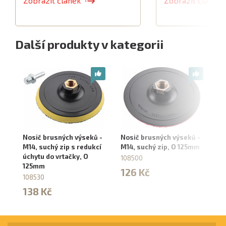
Zobrazit článek
Zobrazit článek
Další produkty v kategorii
Nosič brusných výseků -
Nosič brusných výseků -
No
M14, suchý zip s redukcí
M14, suchý zip, O 125mm
do
úchytu do vrtačky, O
1
108500
125mm
10
126 Kč
108530
1
138 Kč