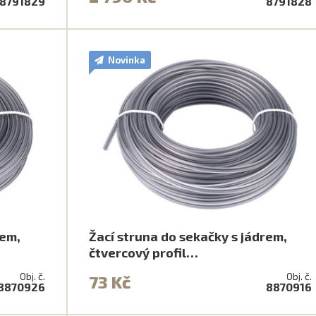
8791829
8791828
Novinka
rem,
Žací struna do sekačky s jádrem,
čtvercový profil…
Obj. č.
Obj. č.
73 Kč
8870926
8870916