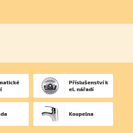
matické
Příslušenství k
í
el. nářadí
ada
Koupelna