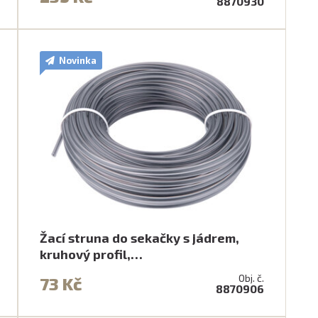
8870930
Novinka
Žací struna do sekačky s jádrem,
kruhový profil,…
Obj. č.
73 Kč
8870906