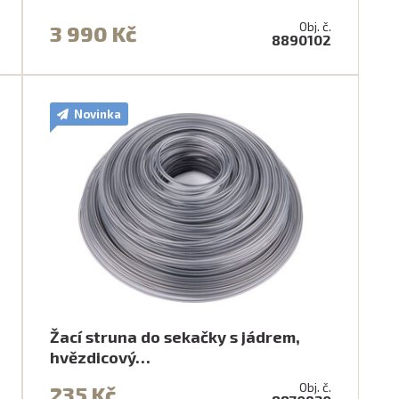
Obj. č.
3 990 Kč
8890102
Novinka
Žací struna do sekačky s jádrem,
hvězdicový…
Obj. č.
235 Kč