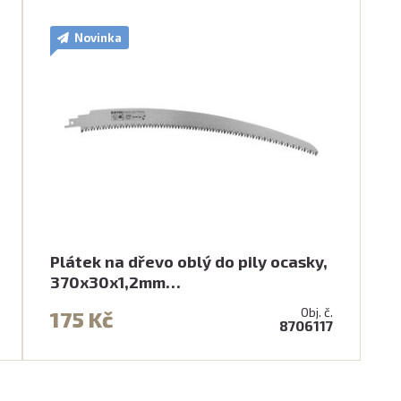
Novinka
Plátek na dřevo oblý do pily ocasky,
370x30x1,2mm…
Obj. č.
175 Kč
8706117