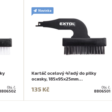
Novinka
lky
Kartáč ocelový 4řadý do pilky
ocasky, 185x95x25mm…
Obj. č.
Obj. č.
135 Kč
8806502
8806501