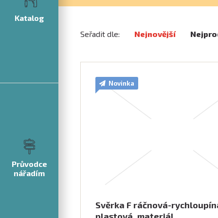
Katalog
Seřadit dle:
Nejnovější
Nejpro
Novinka
Průvodce
nářadím
Svěrka F ráčnová-rychloupín
plastová, materiál…