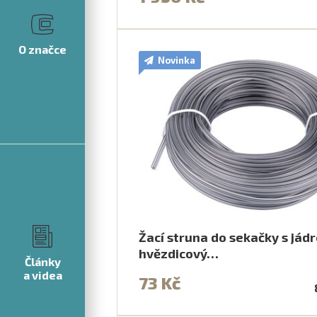
O značce
Novinka
Žací struna do sekačky s jád
hvězdicový…
Články
a videa
73 Kč