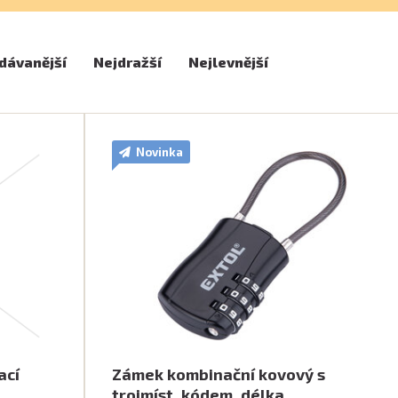
dávanější
Nejdražší
Nejlevnější
Novinka
ací
Zámek kombinační kovový s
trojmíst. kódem, délka…