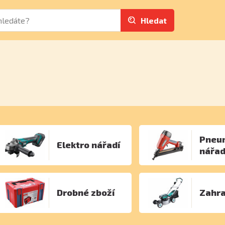
Hledat
Pneu
Elektro nářadí
nářad
Drobné zboží
Zahr