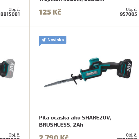
Obj. č.
Obj. č.
125 Kč
8815081
957005
Novinka
Pila ocaska aku SHARE20V,
BRUSHLESS, 2Ah
Obj. č.
Obj. č.
2 790 Kč