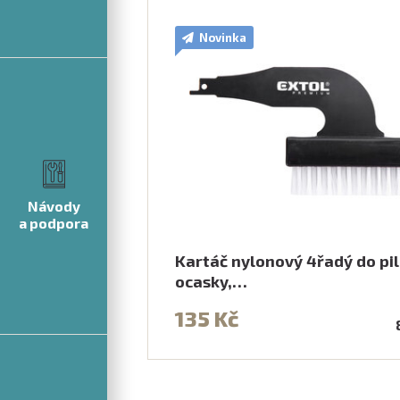
Novinka
Návody
a podpora
Kartáč nylonový 4řadý do pi
ocasky,…
135 Kč