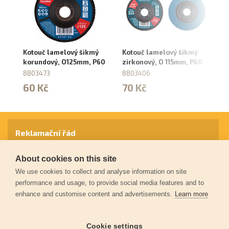
Kotouč lamelový šikmý
Kotouč lamelový šikmý
Ko
korundový, O125mm, P60
zirkonový, O 115mm, P60
ko
8803473
8803406
88
60 Kč
70 Kč
6
Reklamační řád
About cookies on this site
Záruční podmínky
We use cookies to collect and analyse information on site
performance and usage, to provide social media features and to
enhance and customise content and advertisements.
Learn more
Ochrana osobních údajů
Cookie settings
Kontakt