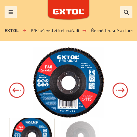
EXTOL
Příslušenství k el. nářadí
Řezné, brusné a diaman