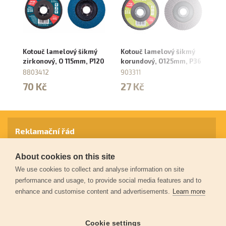
Kotouč lamelový šikmý
Kotouč lamelový šikmý
Ko
zirkonový, O 115mm, P120
korundový, O125mm, P36
zi
8803412
903311
8
70 Kč
27 Kč
7
Reklamační řád
About cookies on this site
Záruční podmínky
We use cookies to collect and analyse information on site
performance and usage, to provide social media features and to
enhance and customise content and advertisements.
Learn more
Ochrana osobních údajů
Cookie settings
Kontakt