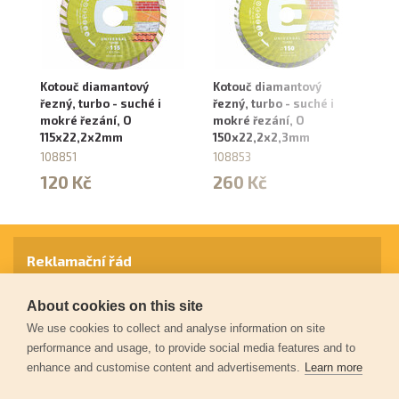
Kotouč diamantový
Kotouč diamantový
Ko
řezný, turbo - suché i
řezný, turbo - suché i
se
mokré řezání, O
mokré řezání, O
su
115x22,2x2mm
150x22,2x2,3mm
4
108851
108853
8
120 Kč
260 Kč
2
Reklamační řád
About cookies on this site
Záruční podmínky
We use cookies to collect and analyse information on site
performance and usage, to provide social media features and to
enhance and customise content and advertisements.
Learn more
Ochrana osobních údajů