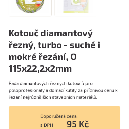
Kotouč diamantový
řezný, turbo - suché i
mokré řezání, O
115x22,2x2mm
Řada diamantových řezných kotoučů pro
poloprofesionály a domácí kutily za příznivou cenu k
řezání nejrůznějších stavebních materiálů.
Doporučená cena:
95 Kč
s DPH