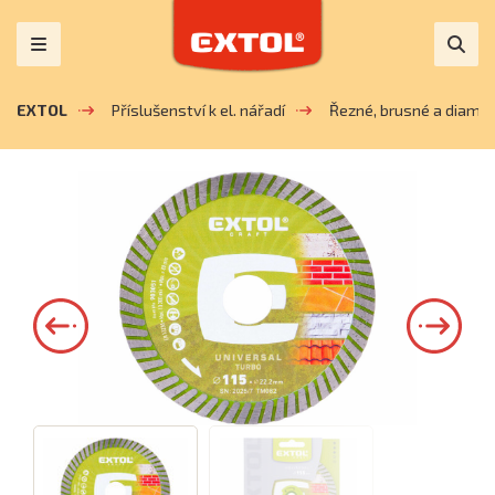
EXTOL
Příslušenství k el. nářadí
Řezné, brusné a diaman