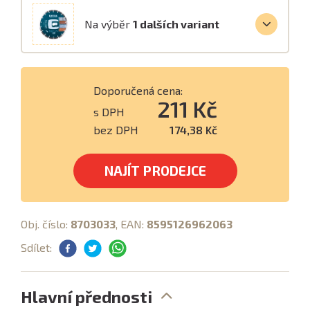
Na výběr
1 dalších variant
Doporučená cena:
211 Kč
s DPH
bez DPH
174,38 Kč
NAJÍT PRODEJCE
Obj. číslo:
8703033
, EAN:
8595126962063
Sdílet:
Hlavní přednosti