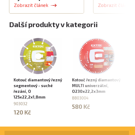
Zobrazit článek
Zobrazit článek
Další produkty v kategorii
Kotouč diamantový řezný
Kotouč řezný diamantový
Ko
segmentový - suché
MULTI univerzální,
ře
řezání, O
O230x22,2x3mm
su
125x22,2x1,8mm
2
8803004
903032
8
580 Kč
120 Kč
5