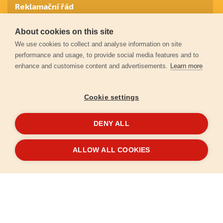
Reklamační řád
About cookies on this site
Záruční podmínky
We use cookies to collect and analyse information on site
performance and usage, to provide social media features and to
enhance and customise content and advertisements.
Learn more
Ochrana osobních údajů
Cookie settings
Kontakt
DENY ALL
© 2026
Extol.cz
- Všechna práva vyhrazena
ALLOW ALL COOKIES
Vytvořilo
FEO