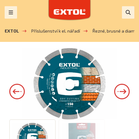
EXTOL
Příslušenství k el. nářadí
Řezné, brusné a diaman