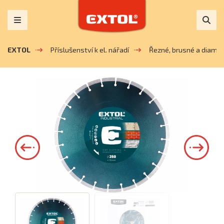
EXTOL
Příslušenství k el. nářadí
Řezné, brusné a diaman