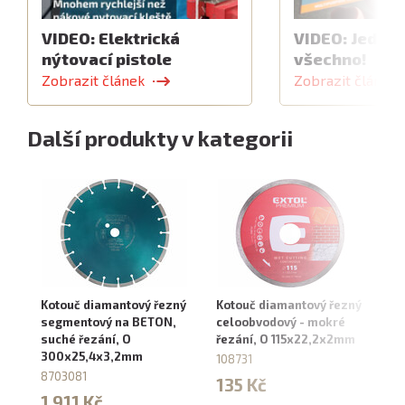
VIDEO: Elektrická
VIDEO: Jeden 
nýtovací pistole
všechno!
Zobrazit článek
Zobrazit článek
Další produkty v kategorii
Kotouč diamantový řezný
Kotouč diamantový řezný
Ko
segmentový na BETON,
celoobvodový - mokré
EX
suché řezání, O
řezání, O 115x22,2x2mm
11
300x25,4x3,2mm
108731
8
8703081
135 Kč
1
1 911 Kč