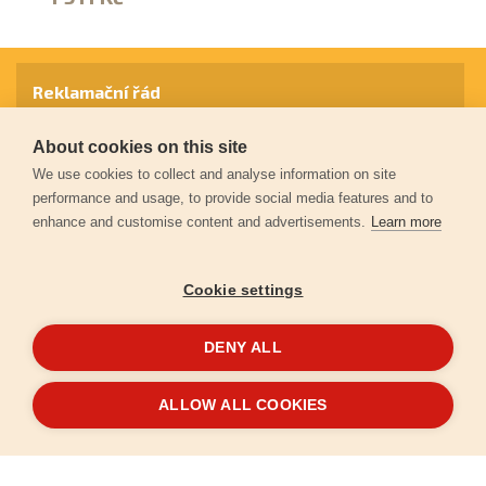
Reklamační řád
About cookies on this site
Záruční podmínky
We use cookies to collect and analyse information on site
performance and usage, to provide social media features and to
enhance and customise content and advertisements.
Learn more
Ochrana osobních údajů
Cookie settings
Kontakt
DENY ALL
© 2026
Extol.cz
- Všechna práva vyhrazena
ALLOW ALL COOKIES
Vytvořilo
FEO