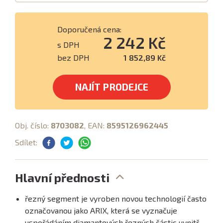
Doporučená cena:
2 242 Kč
s DPH
bez DPH
1 852,89 Kč
NAJÍT PRODEJCE
Obj. číslo:
8703082
, EAN:
8595126962445
Sdílet:
Hlavní přednosti
řezný segment je vyroben novou technologií často
označovanou jako ARIX, která se vyznačuje
uspořádáním diamantových řezných částic uvnitř