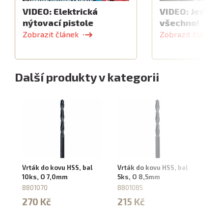
VIDEO: Elektrická
VIDEO: Jeden 
nýtovací pistole
všechno!
Zobrazit článek
Zobrazit článek
Další produkty v kategorii
Vrták do kovu HSS, bal
Vrták do kovu HSS, bal
Vr
10ks, O 7,0mm
5ks, O 8,5mm
10
8801070
8801085
8
270 Kč
215 Kč
5