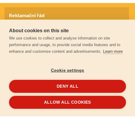
Reklamační řád
About cookies on this site
Záruční podmínky
We use cookies to collect and analyse information on site
performance and usage, to provide social media features and to
enhance and customise content and advertisements.
Learn more
Ochrana osobních údajů
Cookie settings
Kontakt
DENY ALL
© 2026
Extol.cz
- Všechna práva vyhrazena
ALLOW ALL COOKIES
Vytvořilo
FEO