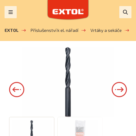
EXTOL
Příslušenství k el. nářadí
Vrtáky a sekáče
V