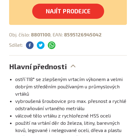
NAJÍT PRODEJCE
Obj. číslo:
8801100
, EAN:
8595126945042
Sdílet:
Hlavní přednosti
ostří 118° se zlepšeným vrtacím výkonem a velmi
dobrým středěním používaným u průmyslových
vrtáků
vybroušená šroubovice pro max. přesnost a rychlé
odstraňování vrtaného metriálu
válcové tělo vrtáku z rychlořezné HSS oceli
použití na vrtání děr do železa, litiny, barevných
kovů, legované i nelegované oceli, dřeva a plastu