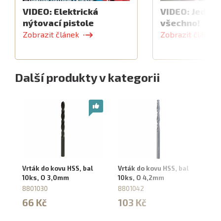
VIDEO: Elektrická
VIDEO: Jeden 
nýtovací pistole
všechno!
Zobrazit článek
Zobrazit článek
Další produkty v kategorii
Vrták do kovu HSS, bal
Vrták do kovu HSS, bal
Vr
10ks, O 3,0mm
10ks, O 4,2mm
10
8801030
8801042
8
66 Kč
103 Kč
5