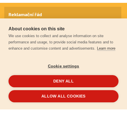
Reklamační řád
About cookies on this site
Záruční podmínky
We use cookies to collect and analyse information on site
performance and usage, to provide social media features and to
enhance and customise content and advertisements.
Learn more
Ochrana osobních údajů
Cookie settings
Kontakt
DENY ALL
© 2026
Extol.cz
- Všechna práva vyhrazena
ALLOW ALL COOKIES
Vytvořilo
FEO