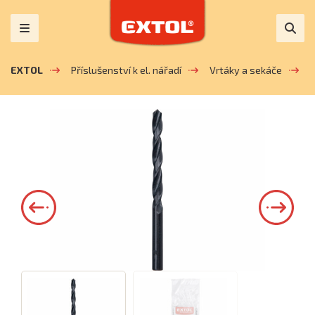
EXTOL
Příslušenství k el. nářadí
Vrtáky a sekáče
V