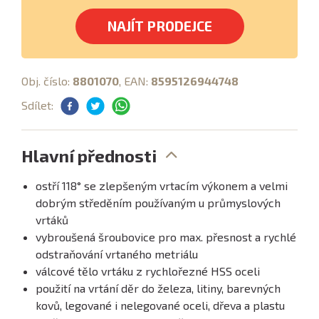
NAJÍT PRODEJCE
Obj. číslo:
8801070
, EAN:
8595126944748
Sdílet:
Hlavní přednosti
ostří 118° se zlepšeným vrtacím výkonem a velmi
dobrým středěním používaným u průmyslových
vrtáků
vybroušená šroubovice pro max. přesnost a rychlé
odstraňování vrtaného metriálu
válcové tělo vrtáku z rychlořezné HSS oceli
použití na vrtání děr do železa, litiny, barevných
kovů, legované i nelegované oceli, dřeva a plastu