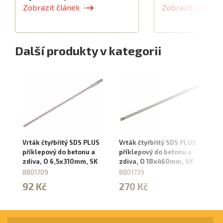
Zobrazit článek
Zobrazit článek
Další produkty v kategorii
Vrták čtyřbřitý SDS PLUS
Vrták čtyřbřitý SDS PLUS
Vr
příklepový do betonu a
příklepový do betonu a
be
zdiva, O 6,5x310mm, SK
zdiva, O 18x460mm, SK
88
8801709
8801739
4
92 Kč
270 Kč