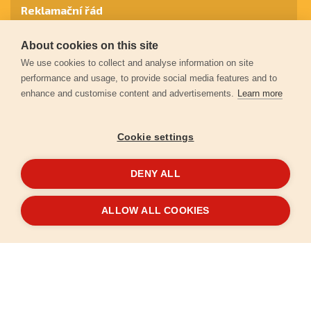
Reklamační řád
About cookies on this site
Záruční podmínky
We use cookies to collect and analyse information on site
performance and usage, to provide social media features and to
enhance and customise content and advertisements.
Learn more
Ochrana osobních údajů
Cookie settings
Kontakt
DENY ALL
© 2026
Extol.cz
- Všechna práva vyhrazena
ALLOW ALL COOKIES
Vytvořilo
FEO