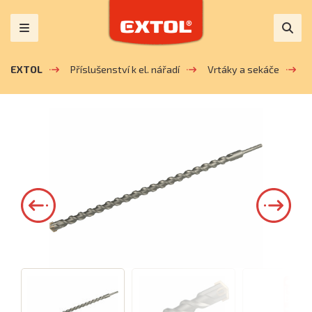
EXTOL
Příslušenství k el. nářadí
Vrtáky a sekáče
V