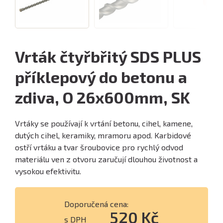
Vrták čtyřbřitý SDS PLUS
příklepový do betonu a
zdiva, O 26x600mm, SK
Vrtáky se používají k vrtání betonu, cihel, kamene,
dutých cihel, keramiky, mramoru apod. Karbidové
ostří vrtáku a tvar šroubovice pro rychlý odvod
materiálu ven z otvoru zaručují dlouhou životnost a
vysokou efektivitu.
Doporučená cena:
520 Kč
s DPH