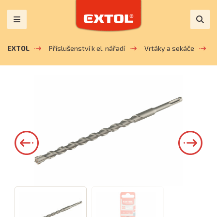
EXTOL
Příslušenství k el. nářadí
Vrtáky a sekáče
V