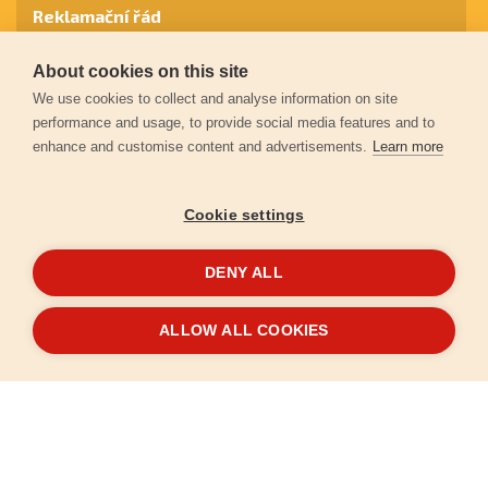
Reklamační řád
About cookies on this site
Záruční podmínky
We use cookies to collect and analyse information on site
performance and usage, to provide social media features and to
enhance and customise content and advertisements.
Learn more
Ochrana osobních údajů
Cookie settings
Kontakt
DENY ALL
© 2026
Extol.cz
- Všechna práva vyhrazena
ALLOW ALL COOKIES
Vytvořilo
FEO