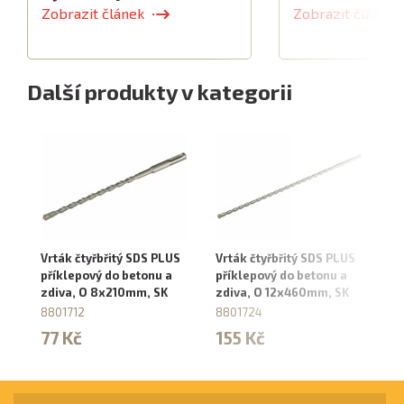
Zobrazit článek
Zobrazit článek
Další produkty v kategorii
Vrták čtyřbřitý SDS PLUS
Vrták čtyřbřitý SDS PLUS
Vr
příklepový do betonu a
příklepový do betonu a
př
zdiva, O 8x210mm, SK
zdiva, O 12x460mm, SK
zd
8801712
8801724
88
77 Kč
155 Kč
9