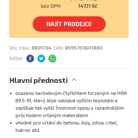
bez DPH
147,11 Kč
NAJÍT PRODEJCE
Obj. číslo:
8801734
, EAN:
8595703601880
Sdílet:
Hlavní přednosti
osazeno karbidovým čtyřbřitem tvrzeným na HRA
89,5-91, který lépe odolává vyšším teplotám a
zajišťuje tak vyšší životnost spolu s razantnějším
průchodem vrtaným materiálem
vhodné pro vrtání do betonu, žuly, zdiva, cihel,
tvárnic atd.