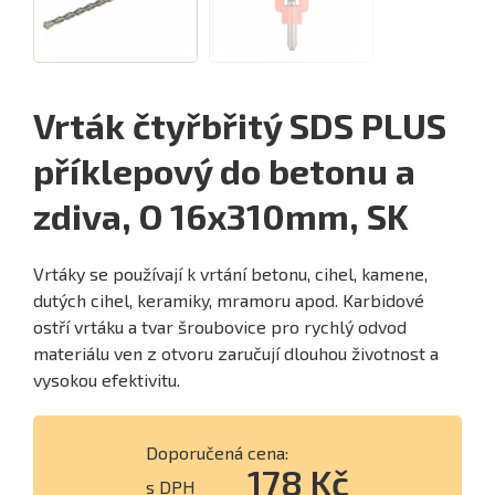
Vrták čtyřbřitý SDS PLUS
příklepový do betonu a
zdiva, O 16x310mm, SK
Vrtáky se používají k vrtání betonu, cihel, kamene,
dutých cihel, keramiky, mramoru apod. Karbidové
ostří vrtáku a tvar šroubovice pro rychlý odvod
materiálu ven z otvoru zaručují dlouhou životnost a
vysokou efektivitu.
Doporučená cena:
178 Kč
s DPH