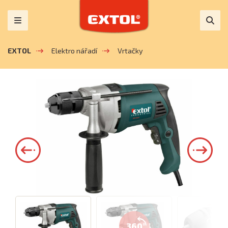
EXTOL
Elektro nářadí
Vrtačky
360°