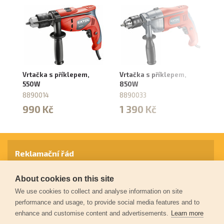
Vrtačka s příklepem,
Vrtačka s příklepem,
Vr
550W
850W
8
8890014
8890033
7
990 Kč
1 390 Kč
Reklamační řád
About cookies on this site
Záruční podmínky
We use cookies to collect and analyse information on site
performance and usage, to provide social media features and to
enhance and customise content and advertisements.
Learn more
Ochrana osobních údajů