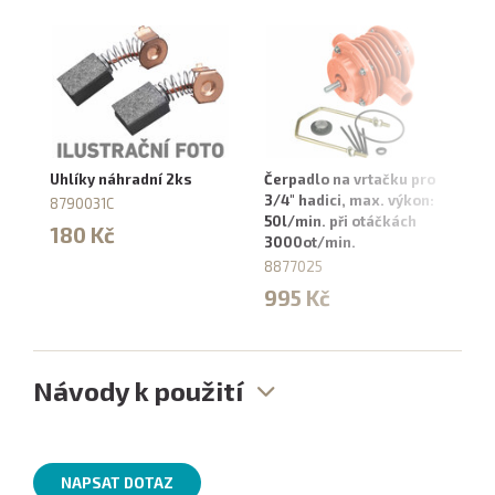
Uhlíky náhradní 2ks
Čerpadlo na vrtačku pro
Pr
3/4" hadici, max. výkon:
vr
8790031C
50l/min. při otáčkách
8
180 Kč
3000ot/min.
8
8877025
995 Kč
Návody k použití
NAPSAT DOTAZ