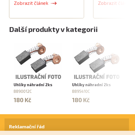
Zobrazit článek
Zobrazit článek
Další produkty v kategorii
Uhlíky náhradní 2ks
Uhlíky náhradní 2ks
Uh
8890012C
8895410C
87
180 Kč
180 Kč
1
Reklamační řád