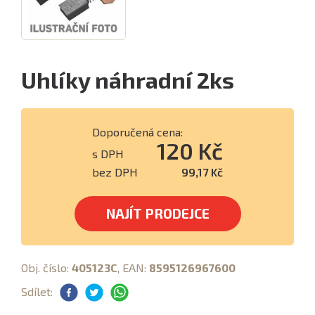
Uhlíky náhradní 2ks
Doporučená cena:
120 Kč
s DPH
bez DPH
99,17 Kč
NAJÍT PRODEJCE
Obj. číslo:
405123C
, EAN:
8595126967600
Sdílet: