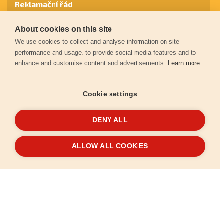
Reklamační řád
About cookies on this site
Záruční podmínky
We use cookies to collect and analyse information on site
performance and usage, to provide social media features and to
enhance and customise content and advertisements.
Learn more
Ochrana osobních údajů
Cookie settings
Kontakt
DENY ALL
© 2026
Extol.cz
- Všechna práva vyhrazena
ALLOW ALL COOKIES
Vytvořilo
FEO