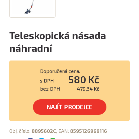
Teleskopická násada
náhradní
Doporučená cena:
580 Kč
s DPH
bez DPH
479,34 Kč
NAJÍT PRODEJCE
Obj. číslo:
8895602C
, EAN:
8595126969116