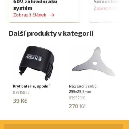
60V zahradní aku
Samostatný z
systém
Zobrazit článek
Zobrazit článek
Další produkty v kategorii
Kryt baterie, spodní
Nůž žací 3zubý,
Hl
255×25,5mm
8791580E
88
8795701B
39 Kč
2
270 Kč