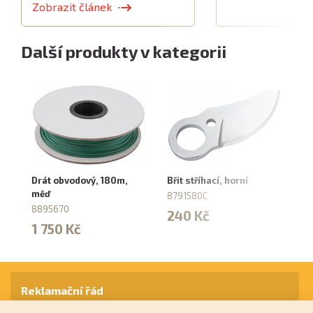
Zobrazit článek
Další produkty v kategorii
Drát obvodový, 180m,
Břit stříhací, horní
Nů
měď
8791580C
87
8895670
240 Kč
3
1 750 Kč
Reklamační řád