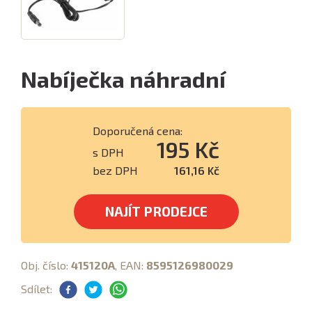
Nabíječka náhradní
Doporučená cena:
195 Kč
s DPH
bez DPH
161,16 Kč
NAJÍT PRODEJCE
Obj. číslo:
415120A
, EAN:
8595126980029
Sdílet: