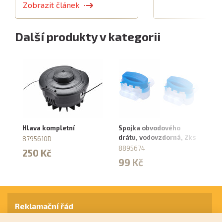
Zobrazit článek
Další produkty v kategorii
Hlava kompletní
Spojka obvodového
Sk
drátu, vodovzdorná, 2ks
ob
8795610D
8895674
88
250 Kč
99 Kč
4
Reklamační řád