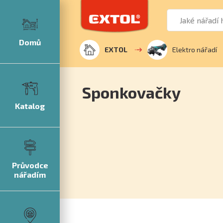
Domů
EXTOL
Elektro nářadí
Sponkovačky
Katalog
Průvodce
nářadím