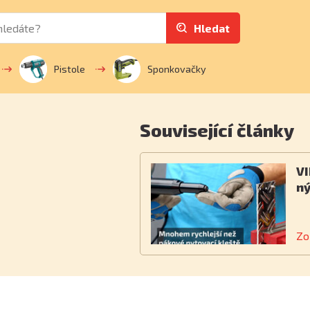
Hledat
Pistole
Sponkovačky
Související články
VI
ný
Zo