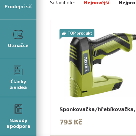
Seřadit dle:
Nejnovější
Nejpro
Prodejní síť
TOP produkt
O značce
Články
a videa
Sponkovačka/hřebíkovačka
Návody
795 Kč
a podpora