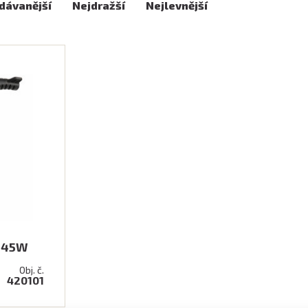
dávanější
Nejdražší
Nejlevnější
, 45W
Obj. č.
420101