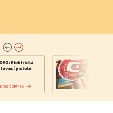
DEO: Elektrická
V
tovací pistole
n
brazit článek
Z