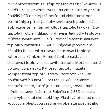
mikroprocesorem zajišťuje zpětnovazební kontrolu a
páječka reaguje velmi rychle na změnu teploty hrotu.
Použitý LCD displej má perfektní viditelnost pod
všemi úhly a při jakýchkoliv světelných podmínkách.
Zobrazuje se na něm jak cílová teplota, tak okamžitá
teplota hrotu a indikátor nahřívání. Jednotky teploty si
můžete zvolit mezi ˚C a ˚F. Pomocí tlačítek nastavíte
teplotu v rozsahu 80–500°C. Páječka je vybavena
několika funkcemi: nastavení startovací teploty,
kalibrací a zámkem. Pomocí funkce nastavení
startovací teploty si nastavíte teplotu, která se objeví
po zapnutí páječky. Kalibrací teploty můžete
kompenzovat teplotní ztráty, které vzniknou při
použití větších hrotů v rozsahu ±50˚C. Zámkem
nastavíte heslo, které je nutno zadat, abyste mohli
měnit nastavení nástroje. Páječka má ESD ochranu
proti výboji statické elektřiny. Plastový přechod mezi
kovovou a plastovou částí je vyroben ze speciálního
vysoce tepelně odolného plastu a rukojeť je potažená