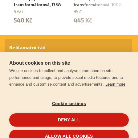
transformátorová, 175W
transformátorová, 100W
re
9923
9921
8
540 Kč
445 Kč
5
Reklamační řád
About cookies on this site
Záruční podmínky
We use cookies to collect and analyse information on site
performance and usage, to provide social media features and to
enhance and customise content and advertisements.
Learn more
Ochrana osobních údajů
Cookie settings
Kontakt
DENY ALL
© 2026
Extol.cz
- Všechna práva vyhrazena
ALLOW ALL COOKIES