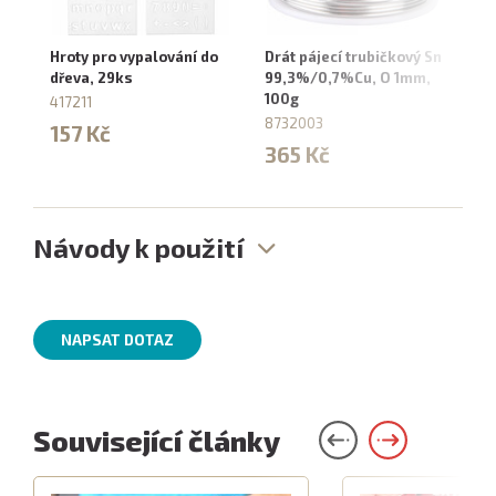
Hroty pro vypalování do
Drát pájecí trubičkový Sn
Kr
dřeva, 29ks
99,3%/0,7%Cu, O 1mm,
ná
100g
417211
87
8732003
157 Kč
1
365 Kč
Návody k použití
NAPSAT DOTAZ
Související články