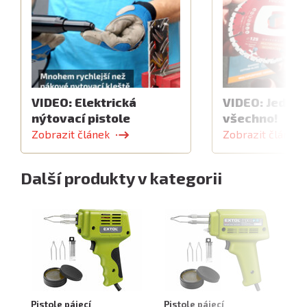
VIDEO: Elektrická
VIDEO: Jeden 
nýtovací pistole
všechno!
Zobrazit článek
Zobrazit článek
Další produkty v kategorii
Pistole pájecí
Pistole pájecí
St